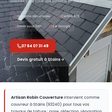
voisines pour tous vos besoins en couverture.
Garantie décennale
Certifié RGE
Devis sous 24h
5★ Google
07 64 07 31 49
Devis gratuit à
Stains
Artisan Robin Couverture
intervient comme
couvreur à
Stains
(
93240
) pour tous vos
travaux de toiture : pose, réfection, réparation