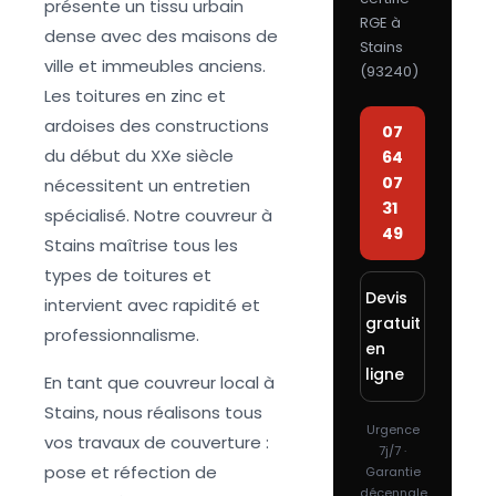
présente un tissu urbain
RGE à
dense avec des maisons de
Stains
ville et immeubles anciens.
(
93240
)
Les toitures en zinc et
ardoises des constructions
07
du début du XXe siècle
64
07
nécessitent un entretien
31
spécialisé. Notre couvreur à
49
Stains maîtrise tous les
types de toitures et
Devis
intervient avec rapidité et
gratuit
professionnalisme.
en
ligne
En tant que couvreur local à
Stains, nous réalisons tous
Urgence
vos travaux de couverture :
7j/7 ·
pose et réfection de
Garantie
décennale