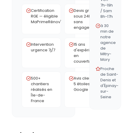
7h-19h
Certification
Devis gratuit
/ Sam
RGE — éligible
sous 24h,
8h-17h
MaPrimeRénov'
sans
à 30
engagement
min de
notre
agence
Intervention
15 ans
de
urgence 7j/7
d'expérience
Mitry-
en
Mory
couverture
Proche
de Saint-
500+
Avis clients
Denis et
chantiers
5 étoiles
d'Épinay-
réalisés en
Google
sur-
Île-de-
Seine
France