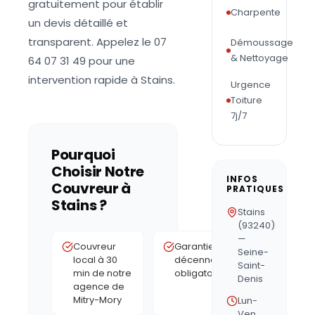
gratuitement pour établir
Charpente
un devis détaillé et
transparent. Appelez le 07
Démoussage
& Nettoyage
64 07 31 49 pour une
intervention rapide à Stains.
Urgence
Toiture
7j/7
Pourquoi
Choisir Notre
INFOS
Couvreur à
PRATIQUES
Stains
?
Stains
(93240)
—
Couvreur
Garantie
Seine-
local à 30
décennale
Saint-
min de notre
obligatoire
Denis
agence de
Mitry-Mory
Lun-
Ven