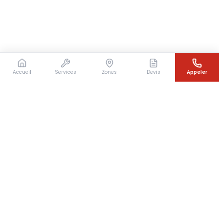
Accueil
Services
Zones
Devis
Appeler
Besoin d'un couvreur en urgence ?
Intervention rapide en Île-de-France — 7j/7 — Devis
gratuit sous 24h
07 64 07 31 49
Devis gratuit