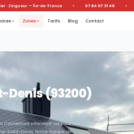
· Zingueur — Île-de-France
07 64 07 31 49
De
vices
Zones
Tarifs
Blog
Contact
t-Denis
(
93200
)
n Couverture intervient sur tous vos
ne-Saint-Denis. Notre équipe de