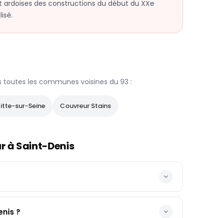
 et ardoises des constructions du début du XXe
isé.
s toutes les communes voisines du
93
:
fitte-sur-Seine
Couvreur
Stains
ur à
Saint-Denis
nis ?