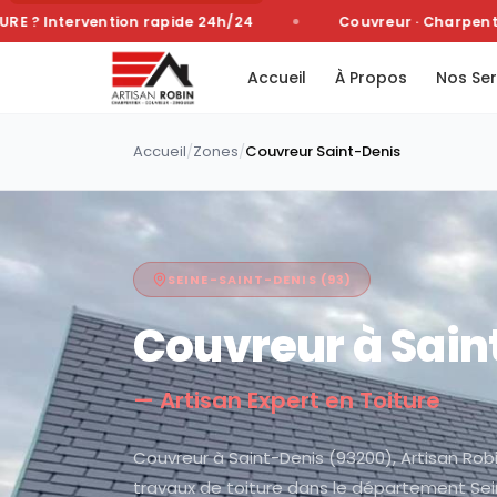
 Intervention rapide 24h/24
Couvreur · Charpentier 
Accueil
À Propos
Nos Ser
Accueil
/
Zones
/
Couvreur
Saint-Denis
SEINE-SAINT-DENIS
(
93
)
Couvreur à
Sain
— Artisan Expert en Toiture
Couvreur à Saint-Denis (93200), Artisan Robi
travaux de toiture dans le département Sei