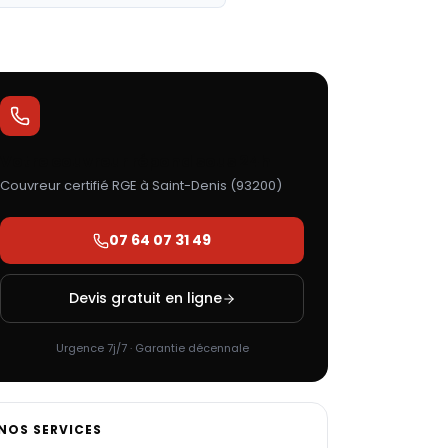
Votre couvreur répond sous 24h
Couvreur certifié RGE à
Saint-Denis
(
93200
)
07 64 07 31 49
Devis gratuit en ligne
Urgence 7j/7 · Garantie décennale
NOS SERVICES