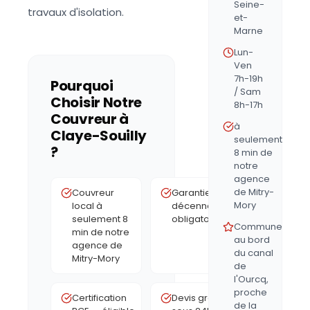
Seine-
travaux d'isolation.
et-
Marne
Lun-
Ven
7h-19h
Pourquoi
/ Sam
Choisir Notre
8h-17h
Couvreur à
à
Claye-Souilly
seulement
?
8 min de
notre
agence
de Mitry-
Couvreur
Garantie
Mory
local à
décennale
seulement 8
obligatoire
Commune
min de notre
au bord
agence de
du canal
Mitry-Mory
de
l'Ourcq,
proche
Certification
Devis gratuit
de la