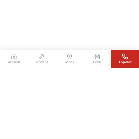
Accueil
Services
Zones
Devis
Appeler
Besoin d'un couvreur en urgence ?
Intervention rapide en Île-de-France — 7j/7 — Devis
gratuit sous 24h