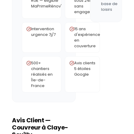
RGE — éligible
sous 24h,
base de
MaPrimeRénov'
sans
loisirs
engagement
Intervention
15 ans
urgence 7j/7
d'expérience
en
couverture
500+
Avis clients
chantiers
5 étoiles
réalisés en
Google
Île-de-
France
Avis Client —
Couvreur à
Claye-