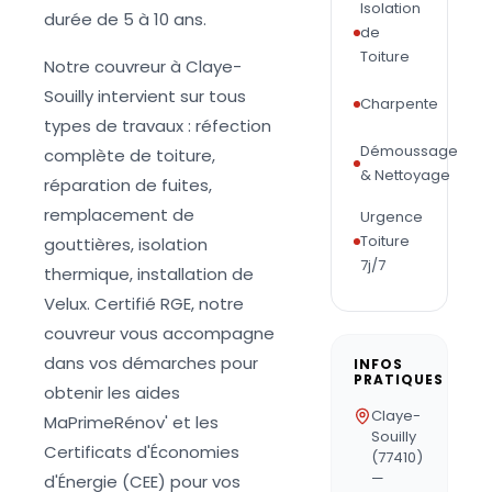
Isolation
durée de 5 à 10 ans.
de
Toiture
Notre couvreur à Claye-
Souilly intervient sur tous
Charpente
types de travaux : réfection
Démoussage
complète de toiture,
& Nettoyage
réparation de fuites,
remplacement de
Urgence
Toiture
gouttières, isolation
7j/7
thermique, installation de
Velux. Certifié RGE, notre
couvreur vous accompagne
dans vos démarches pour
INFOS
PRATIQUES
obtenir les aides
Claye-
MaPrimeRénov' et les
Souilly
Certificats d'Économies
(77410)
—
d'Énergie (CEE) pour vos