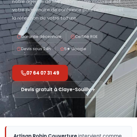
notre agence de Mitry-Mory, notre couvreur est
votre partenaire de confiance pour l'entretien et
la réfection de votre toiture.
Garantie décennale
Certifié RGE
Devis sous 24h
5★ Google
07 64 07 31 49
Devis gratuit à
Claye-Souilly
Artisan Robin Couverture
intervient comme