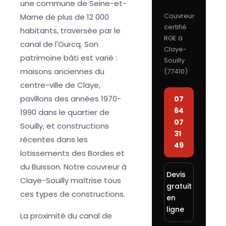
une commune de Seine-et-
24h
Couvreur
Marne de plus de 12 000
certifié
habitants, traversée par le
RGE à
canal de l'Ourcq. Son
Claye-
patrimoine bâti est varié :
Souilly
maisons anciennes du
(
77410
)
centre-ville de Claye,
pavillons des années 1970-
07
64
1990 dans le quartier de
07
Souilly, et constructions
31
récentes dans les
49
lotissements des Bordes et
du Buisson. Notre couvreur à
Devis
Claye-Souilly maîtrise tous
gratuit
ces types de constructions.
en
ligne
La proximité du canal de