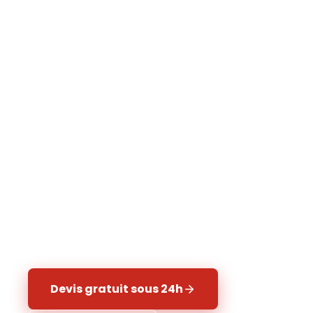
Nettoyage haute pression, traitement
anti-mousse biocide et hydrofuge pour
prolonger la durée de vie de votre
toiture. Protection longue durée 5-10 ans.
Intervention dans les 77, 91, 93, 94 et 95.
300+
5-10 ans
Toitures traitées
Protection garantie
24h
100%
Délai de réponse
Satisfaction client
Devis gratuit sous 24h