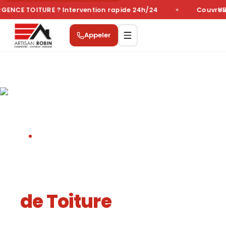
GENCE TOITURE ? Intervention rapide 24h/24
Couvreur 
UR
Appeler
ENTRETIEN PRÉVENTIF
Démoussage &
Nettoyage
de Toiture