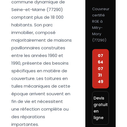
commune dynamique de
24h
Couvreur
Seine-et-Marne (77290)
certifié
comptant plus de 18 000
RGE à
habitants. Son parc
Mitry-
immobilier, composé
Mory
majoritairement de maisons
(
77290
)
pavillonnaires construites
entre les années 1960 et
07
64
1990, présente des besoins
07
spécifiques en matière de
31
couverture. Les toitures en
49
tuiles mécaniques de cette
époque arrivent souvent en
Devis
fin de vie et nécessitent
gratuit
une réfection complète ou
en
des réparations
ligne
importantes.