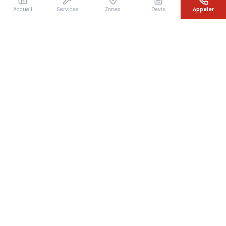
Accueil
Services
Zones
Devis
Appeler
Besoin d'un couvreur en urgence ?
Intervention rapide en Île-de-France — 7j/7 — Devis
gratuit sous 24h
07 64 07 31 49
Devis gratuit