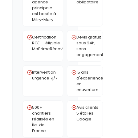
agence
obligatoire
principale
est basée à
Mitry-Mory
Certification
Devis gratuit
RGE — éligible
sous 24h,
MaPrimeRénov'
sans
engagement
Intervention
15 ans
urgence 7j/7
d'expérience
en
couverture
500+
Avis clients
chantiers
5 étoiles
réalisés en
Google
Île-de-
France