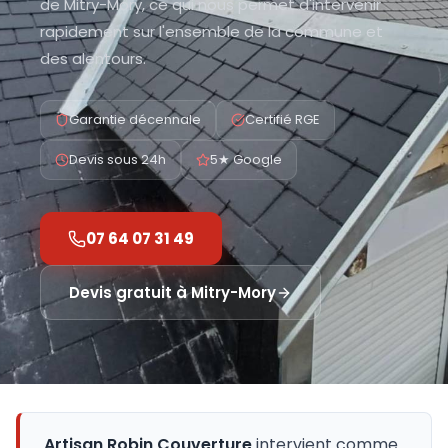
de Mitry-Mory, ce qui nous permet d'intervenir
rapidement sur l'ensemble de la commune et
des alentours.
Garantie décennale
Certifié RGE
Devis sous 24h
5★ Google
07 64 07 31 49
Devis gratuit à
Mitry-Mory
Artisan Robin Couverture
intervient comme