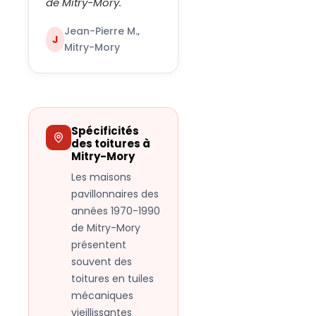
de Mitry-Mory.
"
Jean-Pierre M.,
J
Mitry-Mory
Spécificités
des toitures à
Mitry-Mory
Les maisons
pavillonnaires des
années 1970-1990
de Mitry-Mory
présentent
souvent des
toitures en tuiles
mécaniques
vieillissantes