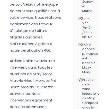
Seine-
de toit Velux, notre équipe
et-
de couvreurs qualifiés est à
Marne
votre service. Nous réalisons
Lun-
Ven
également des travaux
7h-19h
d'isolation de toiture
/ Sam
éligibles aux aides
8h-17h
MaPrimeRénov' grâce à
notre
agence
notre certification RGE.
principale
est
Artisan Robin Couverture
basée à
intervient dans tous les
Mitry-
Mory
quartiers de Mitry-Mory :
Proche
Mitry-le-Neuf, Mory, Le Pré
de la
Saint-Nicolas, La Villette-
zone
aux-Aulnes. Nous
industrielle
de Mitry-
intervenons également
Compans
dans les communes
et de la