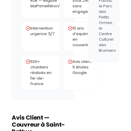
RGE — éligible
sous 24h,
Pathus,
MaPrimeRénov'
sans
le Parc
engagement
des
Petits
Ormes,
Intervention
15 ans
le
urgence 7j/7
d'expérience
Centre
en
Culturel
couverture
des
Brumiers
500+
Avis clients
chantiers
5 étoiles
réalisés en
Google
Île-de-
France
Avis Client —
Couvreur à
Saint-