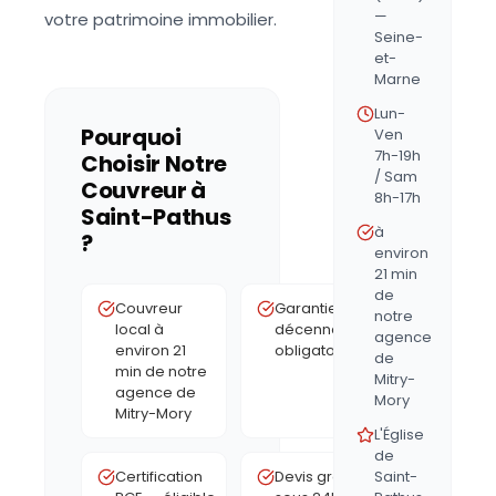
—
votre patrimoine immobilier.
Seine-
et-
Marne
Lun-
Pourquoi
Ven
7h-19h
Choisir Notre
/ Sam
Couvreur à
8h-17h
Saint-Pathus
à
?
environ
21 min
de
Couvreur
Garantie
notre
local à
décennale
agence
environ 21
obligatoire
de
min de notre
Mitry-
agence de
Mory
Mitry-Mory
L'Église
de
Certification
Devis gratuit
Saint-