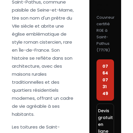
Saint-Pathus, commune
sous
paisible de Seine-et-Marne,
24h
Couvreur
tire son nom d'un prêtre du
certifié
VIIe siècle et abrite une
RGE à
église emblématique de
Saint-
style roman cistercien, rare
Pathus
en Île-de-France. Son
(
77178
)
histoire se reflète dans son
architecture, avec des
07
64
maisons rurales
07
traditionnelles et des
31
quartiers résidentiels
49
modernes, offrant un cadre
de vie agréable à ses
Devis
habitants.
gratuit
en
Les toitures de Saint-
ligne