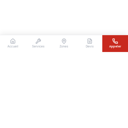
Accueil
Services
Zones
Devis
Appeler
Besoin d'un couvreur en urgence ?
Intervention rapide en Île-de-France — 7j/7 — Devis
gratuit sous 24h
07 64 07 31 49
Devis gratuit