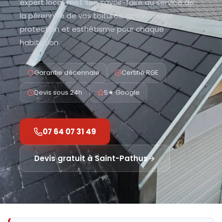
expert local, met son savoir-faire au service de
la pérennité de vos toitures, garantissant
protection et esthétisme pour chaque
habitation.
Garantie décennale
Certifié RGE
Devis sous 24h
5★ Google
07 64 07 31 49
Devis gratuit à
Saint-Pathus