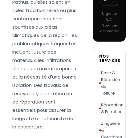
Pathus, qu'elles soient en
tuiles traditionnelles ou plus
Urgence
contemporaines, sont
7j/7 ·
Garantie
soumises aux aléas
décennale
climatiques de la région. Les
problématiques fréquentes
incluent l'usure des
NOS
matériaux, les infiltrations
SERVICES
d'eau dues aux intempéries
Pose &
et la nécessité d'une bonne
Réfection
isolation. Des travaux de
de
rénovation, d'entretien ou
Toiture
de réparation sont
Réparation
essentiels pour assurer la
& Entretien
longévité et l'efficacité de
Zinguerie
la couverture.
&
Gouttières