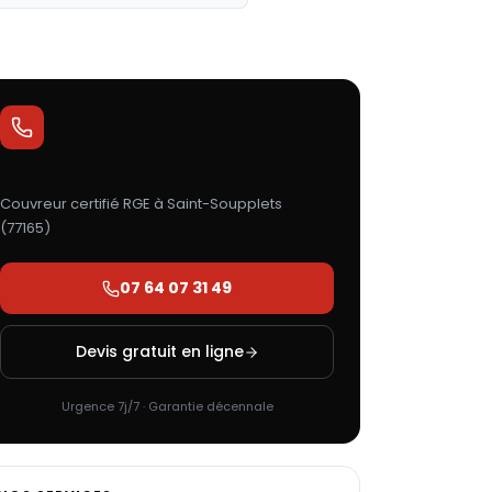
Votre couvreur répond sous 24h
Couvreur certifié RGE à
Saint-Soupplets
(
77165
)
07 64 07 31 49
Devis gratuit en ligne
Urgence 7j/7 · Garantie décennale