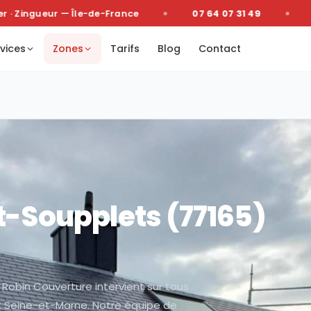
 Zingueur — Île-de-France
07 64 07 31 49
Dev
vices
Zones
Tarifs
Blog
Contact
t-Soupplets
(
77165
)
 Robin Couverture intervient sur tous
t Seine-et-Marne. Notre équipe de