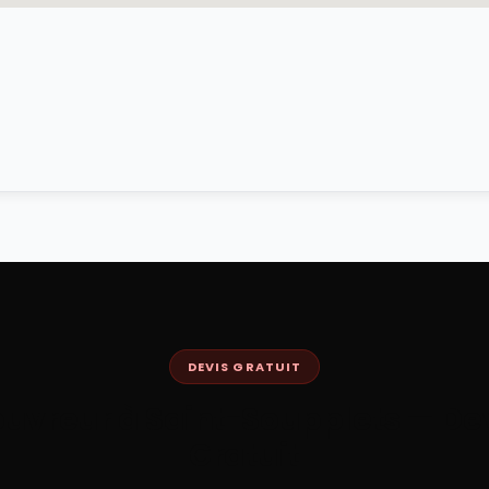
DEVIS GRATUIT
uvreur à
Saint-Soupplets
— De
Gratuit