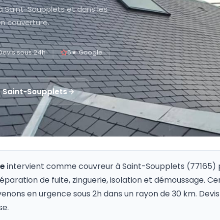
à Saint-Soupplets et dans les
n couverture.
Devis sous 24h
5★ Google
à
Saint-Soupplets
re
intervient comme couvreur à
Saint-Soupplets
(
77165
) 
 réparation de fuite, zinguerie, isolation et démoussage. Ce
venons en urgence sous 2h dans un rayon de 30 km. Devis 
se.