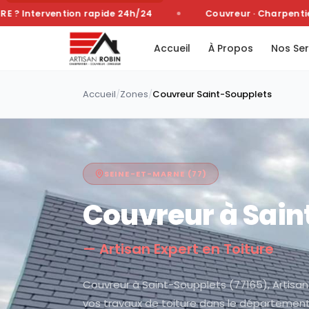
Intervention rapide 24h/24
Couvreur · Charpentier ·
Accueil
À Propos
Nos Ser
Accueil
/
Zones
/
Couvreur
Saint-Soupplets
SEINE-ET-MARNE
(
77
)
Couvreur à
Sain
— Artisan Expert en Toiture
Couvreur à Saint-Soupplets (77165), Artisan
vos travaux de toiture dans le départemen