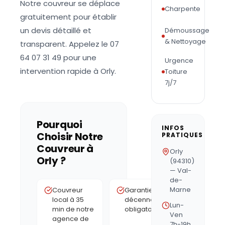
Notre couvreur se déplace
Charpente
gratuitement pour établir
un devis détaillé et
Démoussage
& Nettoyage
transparent. Appelez le 07
64 07 31 49 pour une
Urgence
intervention rapide à Orly.
Toiture
7j/7
Pourquoi
INFOS
Choisir Notre
PRATIQUES
Couvreur à
Orly
Orly
?
(94310)
— Val-
de-
Marne
Couvreur
Garantie
local à 35
décennale
Lun-
min de notre
obligatoire
Ven
agence de
7h-19h