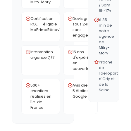
Mitry-Mory
/ Sam
8h-17h
Certification
Devis gratuit
à 35
RGE — éligible
sous 24h,
min de
MaPrimeRénov'
sans
notre
engagement
agence
de
Mitry-
Intervention
15 ans
Mory
urgence 7j/7
d'expérience
Proche
en
de
couverture
l'aéroport
d'Orly et
de la
500+
Avis clients
Seine
chantiers
5 étoiles
réalisés en
Google
Île-de-
France