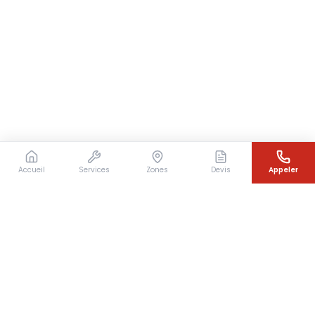
Accueil
Services
Zones
Devis
Appeler
Besoin d'un couvreur en urgence ?