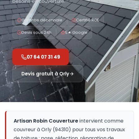
besoins en couverture.
Garantie décennale
Certifié RGE
Devis sous 24h
5★ Google
07 64 07 31 49
Devis gratuit à
Orly
Artisan Robin Couverture
intervient comme
couvreur à
Orly
(
94310
) pour tous vos travaux
de toiture : pose, réfection, réparation de