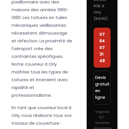
pavillonnaire avec des
RGE à
maisons des années 1960-
Orly
1980. Les toitures en tuiles
(
94310
)
mécaniques vieillissantes
nécessitent démoussage
07
et réfection. La proximité de
64
07
l'aéroport crée des
31
contraintes spécifiques.
49
Notre couvreur à Orly
maîtrise tous les types de
Devis
toitures et intervient avec
gratuit
rapidité et
en
professionnalisme.
ligne
En tant que couvreur local à
Urgence
Orly, nous réalisons tous vos
7j/7 ·
travaux de couverture :
Garantie
décennale