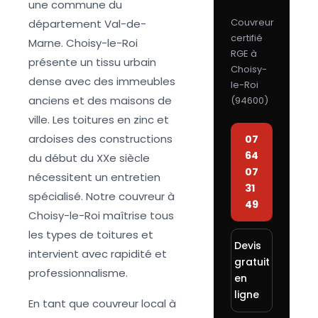
une commune du
24h
Couvreur
département Val-de-
certifié
Marne. Choisy-le-Roi
RGE à
présente un tissu urbain
Choisy-
dense avec des immeubles
le-Roi
anciens et des maisons de
(
94600
)
ville. Les toitures en zinc et
ardoises des constructions
07
64
du début du XXe siècle
07
nécessitent un entretien
31
spécialisé. Notre couvreur à
49
Choisy-le-Roi maîtrise tous
les types de toitures et
Devis
intervient avec rapidité et
gratuit
professionnalisme.
en
ligne
En tant que couvreur local à