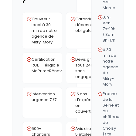
?
de-
Marne
Lun-
Couvreur
Garantie
Ven
local à 30
décennale
7h-19h
min de notre
obligatoire
/ Sam
agence de
8h-17h
Mitry-Mory
à 30
min de
Certification
Devis gratuit
notre
RGE — éligible
sous 24h,
agence
MaPrimeRénov'
sans
de
engagement
Mitry-
Mory
Proche
Intervention
15 ans
de la
urgence 7j/7
d'expérience
Seine et
en
du
couverture
château
de
Choisy
500+
Avis clients
(site
chantiers
5 étoiles