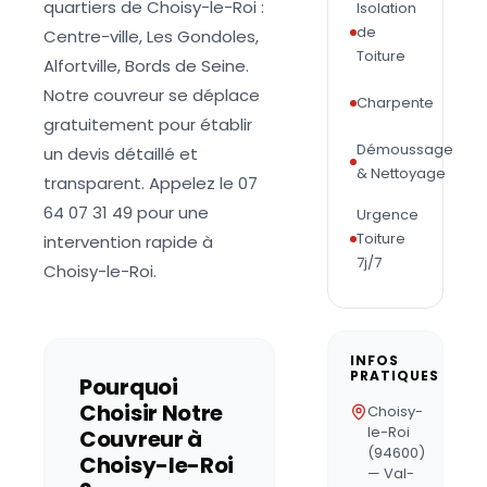
quartiers de Choisy-le-Roi :
Isolation
de
Centre-ville, Les Gondoles,
Toiture
Alfortville, Bords de Seine.
Notre couvreur se déplace
Charpente
gratuitement pour établir
Démoussage
un devis détaillé et
& Nettoyage
transparent. Appelez le 07
64 07 31 49 pour une
Urgence
Toiture
intervention rapide à
7j/7
Choisy-le-Roi.
INFOS
PRATIQUES
Pourquoi
Choisir Notre
Choisy-
le-Roi
Couvreur à
(94600)
Choisy-le-Roi
— Val-