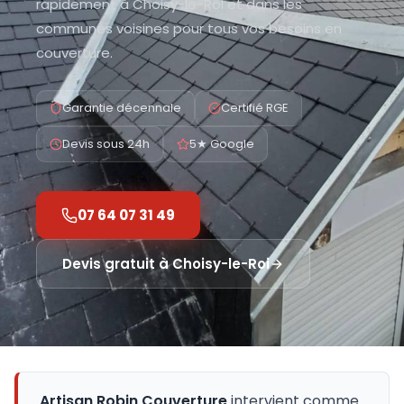
rapidement à Choisy-le-Roi et dans les
communes voisines pour tous vos besoins en
couverture.
Garantie décennale
Certifié RGE
Devis sous 24h
5★ Google
07 64 07 31 49
Devis gratuit à
Choisy-le-Roi
Artisan Robin Couverture
intervient comme