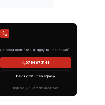
Votre couvreur répond sous 24h
Couvreur certifié RGE à
Lagny-le-Sec
(
60330
)
07 64 07 31 49
Devis gratuit en ligne
Urgence 7j/7 · Garantie décennale