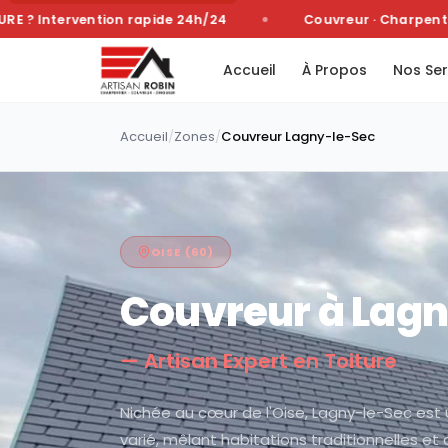
 Intervention rapide 24h/24
Couvreur · Charpentier 
Accueil
À Propos
Nos Ser
Accueil
/
Zones
/
Couvreur
Lagny-le-Sec
OISE
(
60
)
Couvreur à
Lagn
— Artisan Expert en Toiture
Nichée au cœur de l'Oise, Lagny-le-Sec e
varié, mêlant habitations traditionnelles et