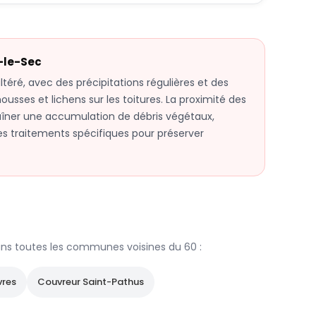
-le-Sec
téré, avec des précipitations régulières et des
mousses et lichens sur les toitures. La proximité des
îner une accumulation de débris végétaux,
des traitements spécifiques pour préserver
ns toutes les communes voisines du
60
:
vres
Couvreur
Saint-Pathus