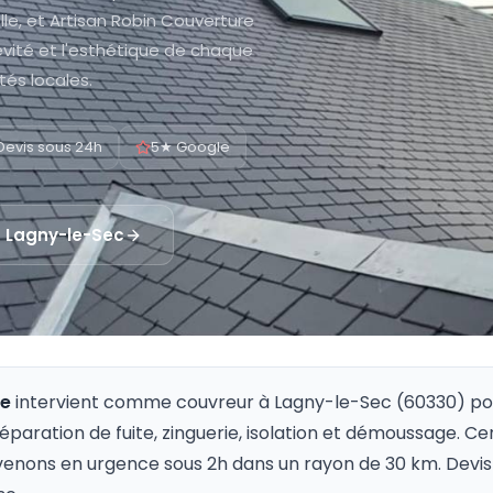
le, et Artisan Robin Couverture
évité et l'esthétique de chaque
tés locales.
Devis sous 24h
5★ Google
à
Lagny-le-Sec
re
intervient comme couvreur à
Lagny-le-Sec
(
60330
) po
 réparation de fuite, zinguerie, isolation et démoussage. Ce
venons en urgence sous 2h dans un rayon de 30 km. Devis 