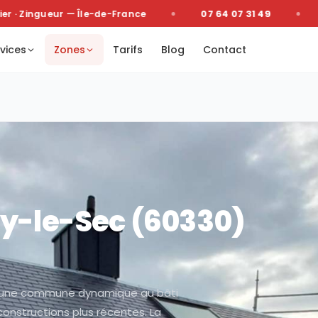
· Zingueur — Île-de-France
07 64 07 31 49
De
vices
Zones
Tarifs
Blog
Contact
y-le-Sec
(
60330
)
st une commune dynamique au bâti
 constructions plus récentes. La