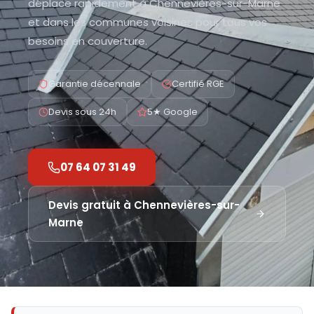
déplace rapidement à Chennevières-sur-Marne
et dans les communes voisines pour tous vos
besoins en couverture.
Garantie décennale
Certifié RGE
Devis sous 24h
5★ Google
07 64 07 31 49
Devis gratuit à
Chennevières-sur-
Marne