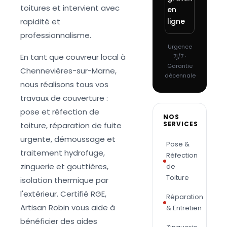
toitures et intervient avec
en
rapidité et
ligne
professionnalisme.
Urgence
En tant que couvreur local à
7j/7 ·
Garantie
Chennevières-sur-Marne,
décennale
nous réalisons tous vos
travaux de couverture :
pose et réfection de
NOS
SERVICES
toiture, réparation de fuite
urgente, démoussage et
Pose &
traitement hydrofuge,
Réfection
zinguerie et gouttières,
de
Toiture
isolation thermique par
l'extérieur. Certifié RGE,
Réparation
Artisan Robin vous aide à
& Entretien
bénéficier des aides