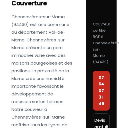
couvreur
Couverture
répond
sous
Chennevières-sur-Marne
24h
(94430) est une commune
Couvreur
certifié
du département Val-de-
RGE à
Marne. Chennevières-sur-
Chennevières-
Marne présente un parc
sur-
immobilier varié avec des
Marne
(
94430
)
maisons bourgeoises et des
pavillons. La proximité de la
07
Marne crée une humidité
64
importante favorisant le
07
développement de
31
mousses sur les toitures.
49
Notre couvreur à
Chennevières-sur-Marne
Devis
maîtrise tous les types de
gratuit