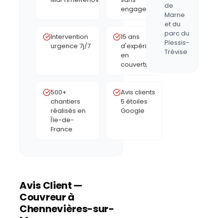
de
engagement
Marne
et du
parc du
Intervention
15 ans
Plessis-
urgence 7j/7
d'expérience
Trévise
en
couverture
500+
Avis clients
chantiers
5 étoiles
réalisés en
Google
Île-de-
France
Avis Client —
Couvreur à
Chennevières-sur-