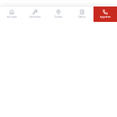
Accueil
Services
Zones
Devis
Appeler
Besoin d'un couvreur en urgence ?
Intervention rapide en Île-de-France — 7j/7 — Devis
gratuit sous 24h
07 64 07 31 49
Devis gratuit