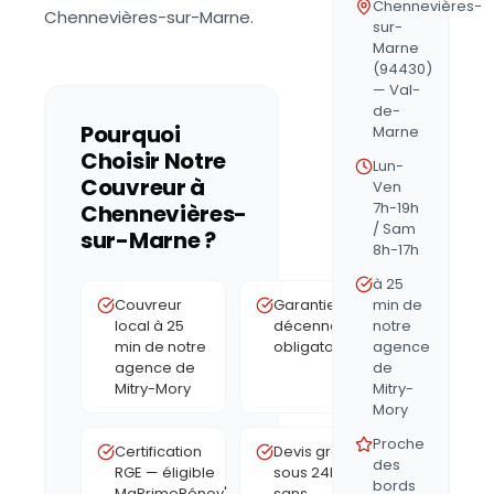
Chennevières-
Chennevières-sur-Marne.
sur-
Marne
(94430)
— Val-
de-
Pourquoi
Marne
Choisir Notre
Lun-
Couvreur à
Ven
7h-19h
Chennevières-
/ Sam
sur-Marne
?
8h-17h
à 25
Couvreur
Garantie
min de
local à 25
décennale
notre
min de notre
obligatoire
agence
agence de
de
Mitry-Mory
Mitry-
Mory
Proche
Certification
Devis gratuit
des
RGE — éligible
sous 24h,
bords
MaPrimeRénov'
sans