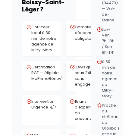
Boissy-Saint-
(94470)
Léger
?
— Val-
de-
Marne
Couvreur
Garantie
Lun-
local à 30
décennale
Ven
min de notre
obligatoire
7h-19h
agence de
/ Sam
Mitry-Mory
8h-17h
à 30
Certification
Devis gratuit
min de
RGE — éligible
sous 24h,
notre
MaPrimeRénov'
sans
agence
engagement
de
Mitry-
Mory
Intervention
15 ans
Proche
urgence 7j/7
d'expérience
du
en
château
couverture
de
Grosbois
et de la