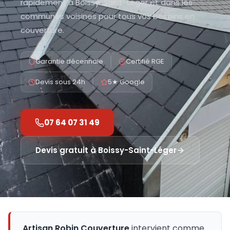
rapidement à Boissy-Saint-Léger et dans les
communes voisines pour tous vos besoins en
couverture.
Garantie décennale
Certifié RGE
Devis sous 24h
5★ Google
07 64 07 31 49
Devis gratuit à
Boissy-Saint-Léger
Artisan Robin Couverture
intervient comme