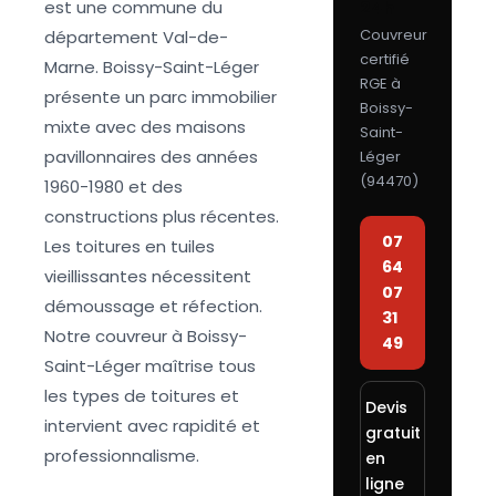
est une commune du
24h
Couvreur
département Val-de-
certifié
Marne. Boissy-Saint-Léger
RGE à
présente un parc immobilier
Boissy-
mixte avec des maisons
Saint-
pavillonnaires des années
Léger
(
94470
)
1960-1980 et des
constructions plus récentes.
07
Les toitures en tuiles
64
vieillissantes nécessitent
07
démoussage et réfection.
31
Notre couvreur à Boissy-
49
Saint-Léger maîtrise tous
les types de toitures et
Devis
intervient avec rapidité et
gratuit
professionnalisme.
en
ligne