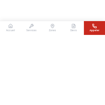
Accueil
Services
Zones
Devis
Appeler
Besoin d'un couvreur en urgence ?
Intervention rapide en Île-de-France — 7j/7 — Devis
gratuit sous 24h
07 64 07 31 49
Devis gratuit