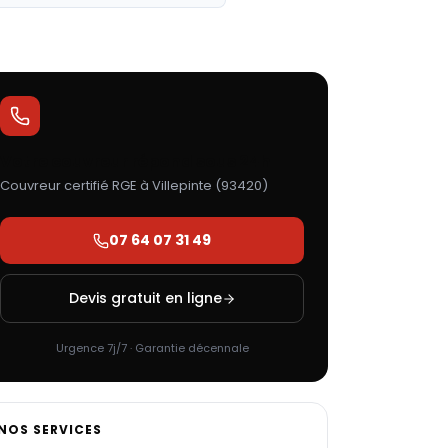
Votre couvreur répond sous 24h
Couvreur certifié RGE à
Villepinte
(
93420
)
07 64 07 31 49
Devis gratuit en ligne
Urgence 7j/7 · Garantie décennale
NOS SERVICES