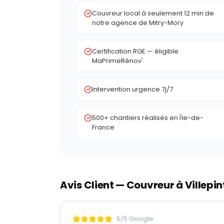
Couvreur local à seulement 12 min de
notre agence de Mitry-Mory
Certification RGE — éligible
MaPrimeRénov'
Intervention urgence 7j/7
500+ chantiers réalisés en Île-de-
France
Avis Client — Couvreur à
Villepin
5/5 Google