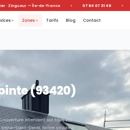
· Zingueur — Île-de-France
07 64 07 31 49
D
vices
Zones
Tarifs
Blog
Contact
pinte
(
93420
)
 Couverture intervient sur tous vos
Seine-Saint-Denis. Notre couvreur