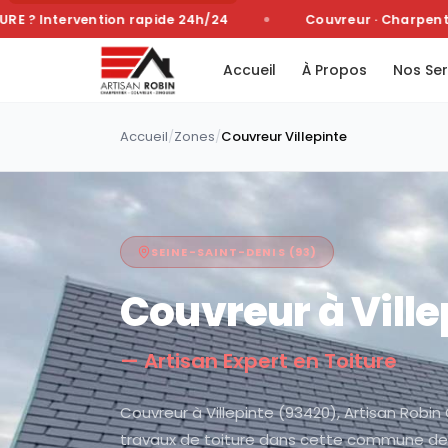
? Intervention rapide 24h/24
Couvreur · Charpentier 
Accueil
À Propos
Nos Ser
Accueil
/
Zones
/
Couvreur
Villepinte
SEINE-SAINT-DENIS
(
93
)
Couvreur à
Ville
— Artisan Expert en Toiture
Couvreur à Villepinte (93420), Artisan Robin
travaux de toiture dans cette commune de 