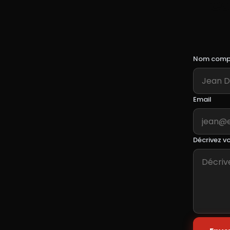
Co
Nom compl
Email
Décrivez vo