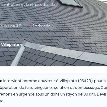
 l'entretien et la rénovation de
Devis sous 24h
5★ Google
à
Villepinte
re
intervient comme couvreur à
Villepinte
(
93420
) pour t
 réparation de fuite, zinguerie, isolation et démoussage. Ce
venons en urgence sous 2h dans un rayon de 30 km. Devis 
se.