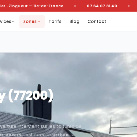
· Zingueur — Île-de-France
07 64 07 31 49
De
vices
Zones
Tarifs
Blog
Contact
y
(
77200
)
erture intervient sur les toitures de
re couvreur est spécialisé dans la