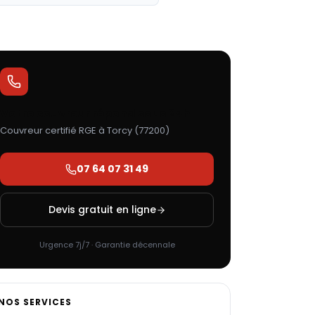
Votre couvreur répond sous 24h
Couvreur certifié RGE à
Torcy
(
77200
)
07 64 07 31 49
Devis gratuit en ligne
Urgence 7j/7 · Garantie décennale
NOS SERVICES