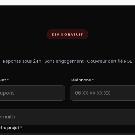
DEVIS GRATUIT
Couvreur à
Torcy
— Devis Gratui
Réponse sous 24h · Sans engagement · Couvreur certifié RGE
et *
Téléphone *
tre projet *