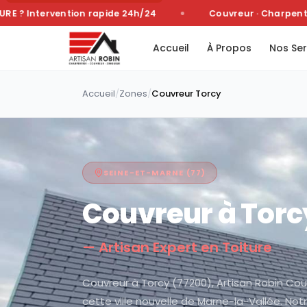
 Intervention rapide 24h/24
Couvreur · Charpentier 
Accueil
À Propos
Nos Ser
Accueil
/
Zones
/
Couvreur
Torcy
SEINE-ET-MARNE
(
77
)
Couvreur à
Torc
— Artisan Expert en Toiture
Couvreur à Torcy (77200), Artisan Robin Couv
cette ville nouvelle de Marne-la-Vallée. Not