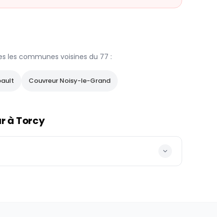
es les communes voisines du
77
:
ault
Couvreur
Noisy-le-Grand
ur à
Torcy