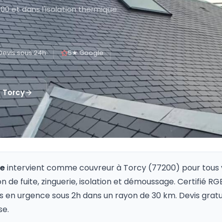
0 et dans l'isolation thermique
Devis sous 24h
5★ Google
à
Torcy
re
intervient comme couvreur à
Torcy
(
77200
) pour tous 
on de fuite, zinguerie, isolation et démoussage. Certifié R
s en urgence sous 2h dans un rayon de 30 km. Devis gratu
se.