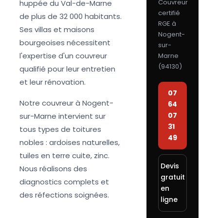
Couvreur
huppée du Val-de-Marne
certifié
de plus de 32 000 habitants.
RGE à
Ses villas et maisons
Nogent-
bourgeoises nécessitent
sur-
l'expertise d'un couvreur
Marne
(
94130
)
qualifié pour leur entretien
et leur rénovation.
07
Notre couvreur à Nogent-
64
07
sur-Marne intervient sur
31
tous types de toitures
49
nobles : ardoises naturelles,
tuiles en terre cuite, zinc.
Devis
Nous réalisons des
gratuit
diagnostics complets et
en
des réfections soignées.
ligne