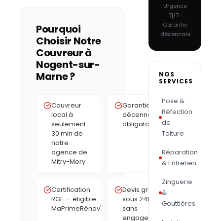
Urgence
7j/7 ·
Garantie
Pourquoi
décennale
Choisir Notre
Couvreur à
Nogent-sur-
Marne
?
NOS
SERVICES
Pose &
Couvreur
Garantie
Réfection
local à
décennale
de
seulement
obligatoire
30 min de
Toiture
notre
agence de
Réparation
Mitry-Mory
& Entretien
Zinguerie
Certification
Devis gratuit
&
RGE — éligible
sous 24h,
Gouttières
MaPrimeRénov'
sans
engagement