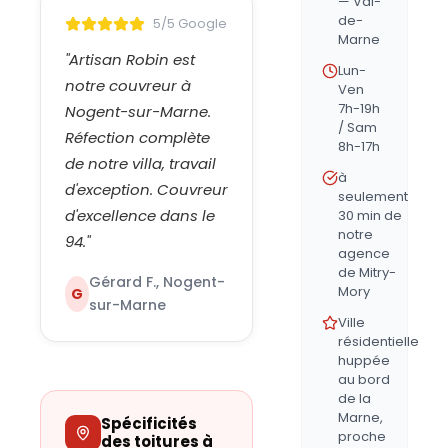
— Val-
de-
5/5 Google
Marne
"
Artisan Robin est
Lun-
notre couvreur à
Ven
7h-19h
Nogent-sur-Marne.
/ Sam
Réfection complète
8h-17h
de notre villa, travail
à
d'exception. Couvreur
seulement
d'excellence dans le
30 min de
notre
94.
"
agence
de Mitry-
Gérard F., Nogent-
Mory
G
sur-Marne
Ville
résidentielle
huppée
au bord
de la
Marne,
Spécificités
proche
des toitures à