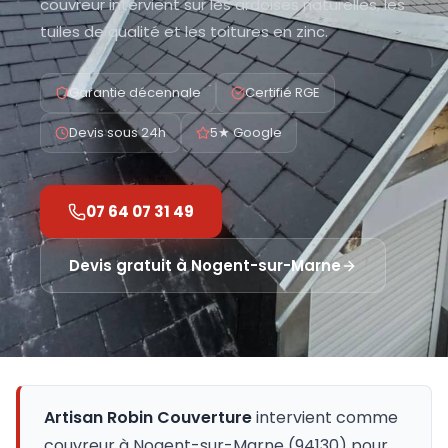
couvreur intervient sur les ardoises naturelles, les
tuiles de qualité et les toitures en zinc.
Garantie décennale
Certifié RGE
Devis sous 24h
5★ Google
07 64 07 31 49
Devis gratuit à
Nogent-sur-Marne
Artisan Robin Couverture
intervient comme
couvreur à
Nogent-sur-Marne
(
94130
) pour