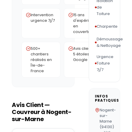
Isolation
de
Toiture
Intervention
15 ans
urgence 7j/7
d'expérience
en
Charpente
couverture
Démoussage
& Nettoyage
500+
Avis clients
chantiers
5 étoiles
Urgence
réalisés en
Google
Toiture
Île-de-
7j/7
France
INFOS
PRATIQUES
Avis Client —
Nogent-
Couvreur à
Nogent-
sur-
sur-Marne
Marne
(94130)