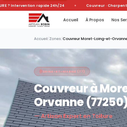
? Intervention rapide 24h/24
Couvreur · Charpentier 
Accueil
À Propos
Nos Ser
Accueil
/
Zones
/
Couvreur
Moret-Loing-et-Orvann
SEINE-ET-MARNE
(
77
)
Couvreur à
More
Orvanne
(
77250
— Artisan Expert en Toiture