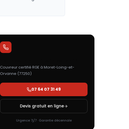
Votre couvreur répond sous 24h
Couvreur certifié RGE à
Moret-Loing-et-
Orvanne
(
77250
)
07 64 07 31 49
Devis gratuit en ligne
Urgence 7j/7 · Garantie décennale