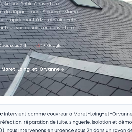
, Artisan Robin Couverture
 dans le département Seine-et-Marne.
place rapidement à Moret-Loing-et-
r tous vos besoins en couverture.
Devis sous 24h
5★ Google
à
Moret-Loing-et-Orvanne
re
intervient comme couvreur à
Moret-Loing-et-Orvann
 réfection, réparation de fuite, zinguerie, isolation et dém
), nous intervenons en urgence sous 2h dans un rayon de