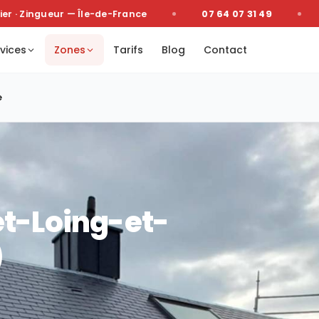
· Zingueur — Île-de-France
07 64 07 31 49
D
vices
Zones
Tarifs
Blog
Contact
e
t-Loing-et-
)