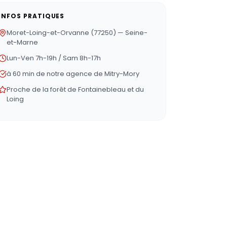
INFOS PRATIQUES
Moret-Loing-et-Orvanne (77250) — Seine-
et-Marne
Lun-Ven 7h-19h / Sam 8h-17h
à 60 min de notre agence de Mitry-Mory
Proche de la forêt de Fontainebleau et du
Loing