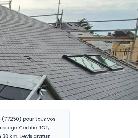
e
(
77250
) pour tous vos
oussage. Certifié RGE,
 30 km. Devis gratuit