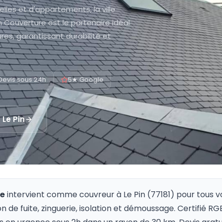
les et d'appartements, la ville
n Couverture est le partenaire idéal
ures, garantissant durabilité et
Devis sous 24h
5★ Google
à
Le Pin
re
intervient comme couvreur à
Le Pin
(
77181
) pour tous v
on de fuite, zinguerie, isolation et démoussage. Certifié R