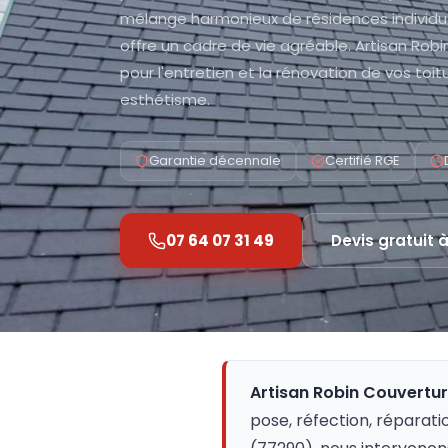
mélange harmonieux de résidences individuel
offre un cadre de vie agréable. Artisan Robi
pour l'entretien et la rénovation de vos toit
esthétisme.
Garantie décennale
Certifié RGE
07 64 07 31 49
Devis gratuit 
Artisan Robin Couvertu
pose, réfection, réparati