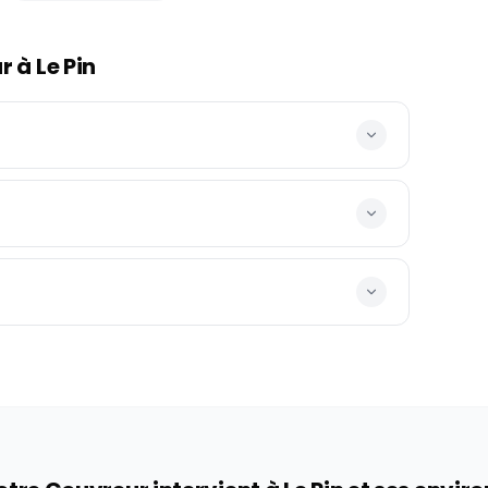
ur à
Le Pin