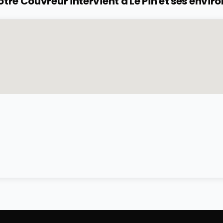
otre Couvreur intervient à
Le Pin
et ses enviro