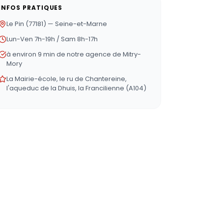
INFOS PRATIQUES
Le Pin (77181) — Seine-et-Marne
Lun-Ven 7h-19h / Sam 8h-17h
à environ 9 min de notre agence de Mitry-
Mory
La Mairie-école, le ru de Chantereine,
l'aqueduc de la Dhuis, la Francilienne (A104)