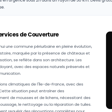
s en urgence sous 2h dans un rayon de 30 km. Devis gratu
se.
ervices de Couverture
rd'hui une commune périurbaine en pleine évolution,
 histoire, marquée par la présence de châteaux et
sation, se reflète dans son architecture. Les
doyant, avec des espaces naturels préservés et
munication.
ions climatiques de l'Île-de-France, avec des
. Cette situation peut entraîner des
ement de mousses et de lichens, nécessitant des
ussage, le nettoyage ou la réparation de tuiles.
ment requérir des rénovations complètes pour