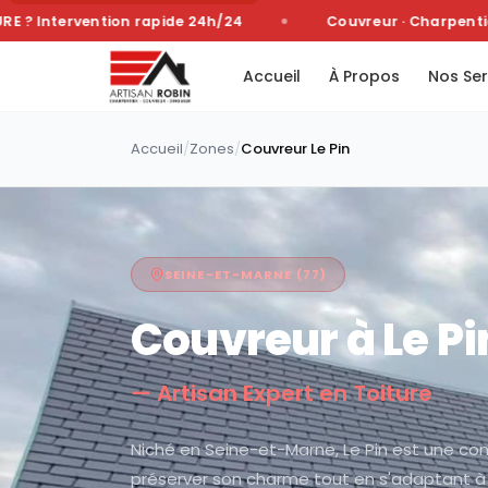
 Intervention rapide 24h/24
Couvreur · Charpentier 
Accueil
À Propos
Nos Ser
Accueil
/
Zones
/
Couvreur
Le Pin
SEINE-ET-MARNE
(
77
)
Couvreur à
Le Pi
— Artisan Expert en Toiture
Niché en Seine-et-Marne, Le Pin est une c
préserver son charme tout en s'adaptant à 