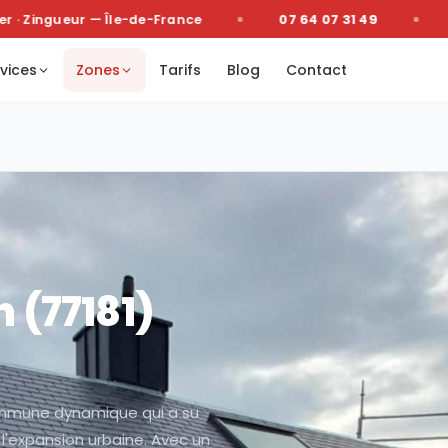
· Zingueur — Île-de-France
07 64 07 31 49
De
vices
Zones
Tarifs
Blog
Contact
n
(
77181
)
ommune dynamique qui a su
l'expansion urbaine. Avec un