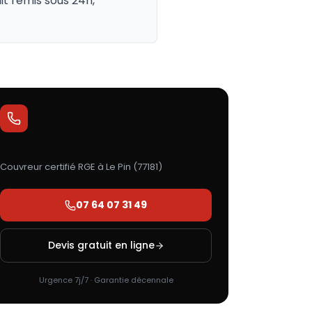
it remis sous 24h,
Votre couvreur répond sous 24h
Couvreur certifié RGE à
Le Pin
(
77181
)
07 64 07 31 49
Devis gratuit en ligne
Urgence 7j/7 · Garantie décennale