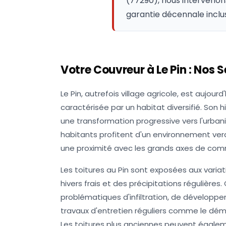
(77290), nous intervenon
garantie décennale inclu
Votre Couvreur à
Le Pin
: Nos S
Le Pin, autrefois village agricole, est aujou
caractérisée par un habitat diversifié. Son
une transformation progressive vers l'urbani
habitants profitent d'un environnement ver
une proximité avec les grands axes de com
Les toitures au Pin sont exposées aux variat
hivers frais et des précipitations régulières
problématiques d'infiltration, de développ
travaux d'entretien réguliers comme le démo
Les toitures plus anciennes peuvent égale