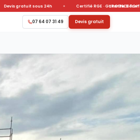
evis gratuit sous 24h
Certifié RGE · Garantie Décennal
URGENCE TOITURE 
07 64 07 31 49
Devis gratuit