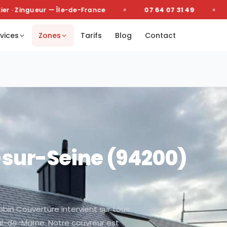
· Zingueur — Île-de-France
07 64 07 31 49
D
vices
Zones
Tarifs
Blog
Contact
-sur-Seine
(
94200
)
obin Couverture intervient sur tous
Val-de-Marne. Notre couvreur est