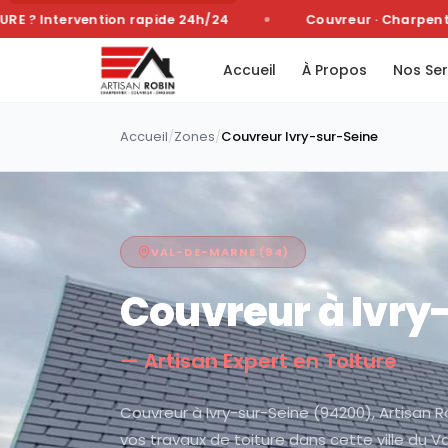
? Intervention rapide 24h/24
Couvreur · Charpentier 
Accueil
À Propos
Nos Ser
Accueil
/
Zones
/
Couvreur
Ivry-sur-Seine
VAL-DE-MARNE
(
94
)
Couvreur à
Ivry
— Artisan Expert en Toiture
Couvreur à Ivry-sur-Seine (94200), Artisan R
vos travaux de toiture dans cette ville du 