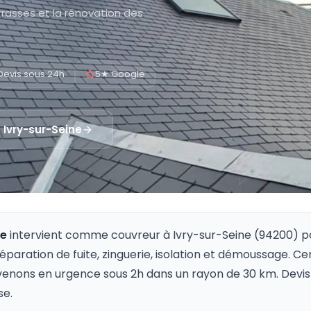
rrasses et la rénovation des
Devis sous 24h
5★ Google
à
Ivry-sur-Seine
re
intervient comme couvreur à
Ivry-sur-Seine
(
94200
) p
 réparation de fuite, zinguerie, isolation et démoussage. Ce
venons en urgence sous 2h dans un rayon de 30 km. Devis 
se.