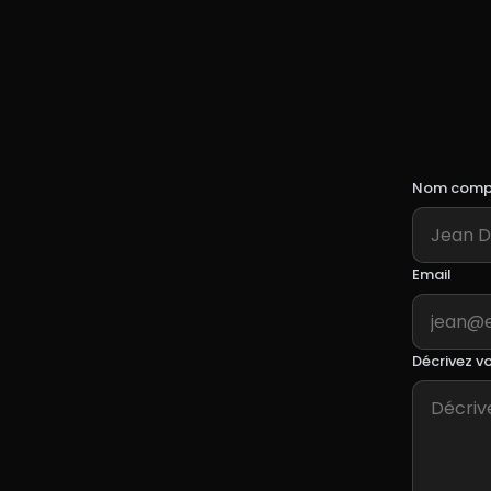
C
Nom compl
Email
Décrivez vo