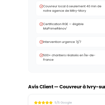
Couvreur local à seulement 40 min de
notre agence de Mitry-Mory
Certification RGE — éligible
MaPrimeRénov'
Intervention urgence 7j/7
500+ chantiers réalisés en Île-de-
France
Avis Client — Couvreur à
Ivry-su
5/5 Google