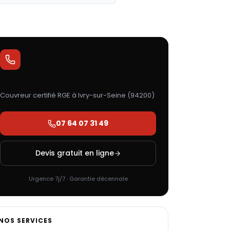
Votre couvreur répond sous 24h
Couvreur certifié RGE à
Ivry-sur-Seine
(
94200
)
07 64 07 31 49
Devis gratuit en ligne
Urgence 7j/7 · Garantie décennale
NOS SERVICES