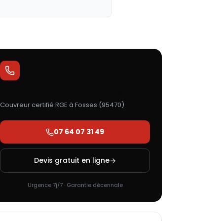
Votre couvreur répond sous 24h
Couvreur certifié RGE à
Fosses
(
95470
)
07 64 07 31 49
Devis gratuit en ligne
Urgence 7j/7 · Garantie décennale