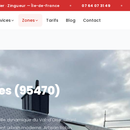
 Zingueur — Île-de-France
07 64 07 31 49
De
vices
Zones
Tarifs
Blog
Contact
es
(
95470
)
ille dynamique du Val-d'Oise, alliant
nt urbain moderne. Artisan Robin