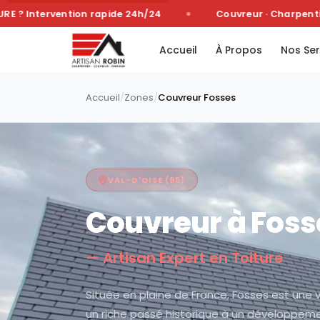
 Intervention rapide 24h/24
Couvreur · Charpentier ·
Accueil
À Propos
Nos Ser
Accueil
/
Zones
/
Couvreur
Fosses
VAL-D'OISE
(
95
)
Couvreur à
Foss
— Artisan Expert en Toiture
Située en plaine de France, Fosses est une v
un riche passé historique à un développeme