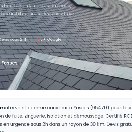
des habitants de cette commune,
tés architecturales locales et aux
Devis sous 24h
5★ Google
à
Fosses
re
intervient comme couvreur à
Fosses
(
95470
) pour tous
on de fuite, zinguerie, isolation et démoussage. Certifié R
s en urgence sous 2h dans un rayon de 30 km. Devis gratu