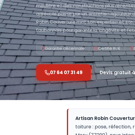
meulière et des constructions plus récentes
agréable passe par un entretien rigoureux de
Robin Couverture met son expertise et son s
Eaubonnais pour garantir la longévité et l'ét
Garantie décennale
Certifié RGE
07 64 07 31 49
Devis gratuit 
Artisan Robin Couvertu
toiture : pose, réfection,