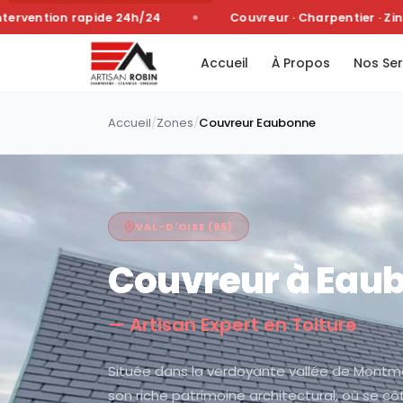
vention rapide 24h/24
Couvreur · Charpentier · Zingu
Accueil
À Propos
Nos Ser
Accueil
/
Zones
/
Couvreur
Eaubonne
VAL-D'OISE
(
95
)
Couvreur à
Eau
— Artisan Expert en Toiture
Située dans la verdoyante vallée de Montm
son riche patrimoine architectural, où se c