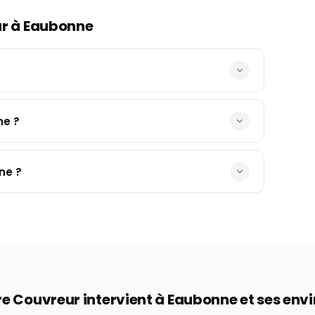
ur à
Eaubonne
ne ?
ne ?
e Couvreur intervient à
Eaubonne
et ses env