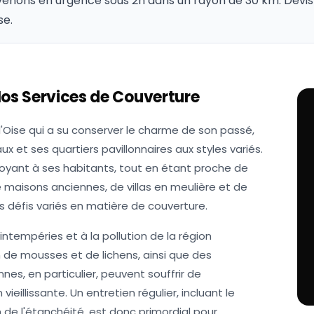
venons en urgence sous 2h dans un rayon de 30 km. Devis 
se.
Nos Services de Couverture
d'Oise qui a su conserver le charme de son passé,
et ses quartiers pavillonnaires aux styles variés.
erdoyant à ses habitants, tout en étant proche de
 maisons anciennes, de villas en meulière et de
 défis variés en matière de couverture.
ntempéries et à la pollution de la région
on de mousses et de lichens, ainsi que des
es, en particulier, peuvent souffrir de
ieillissante. Un entretien régulier, incluant le
 de l'étanchéité, est donc primordial pour