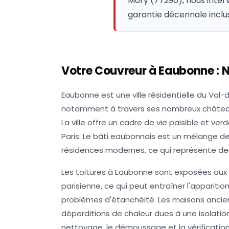
Mory (77290), nous inter
garantie décennale inclu
Votre Couvreur à
Eaubonne
: 
Eaubonne est une ville résidentielle du Val-
notamment à travers ses nombreux châteaux 
La ville offre un cadre de vie paisible et v
Paris. Le bâti eaubonnais est un mélange de
résidences modernes, ce qui représente des
Les toitures à Eaubonne sont exposées aux i
parisienne, ce qui peut entraîner l'appariti
problèmes d'étanchéité. Les maisons ancienn
déperditions de chaleur dues à une isolation v
nettoyage, le démoussage et la vérification