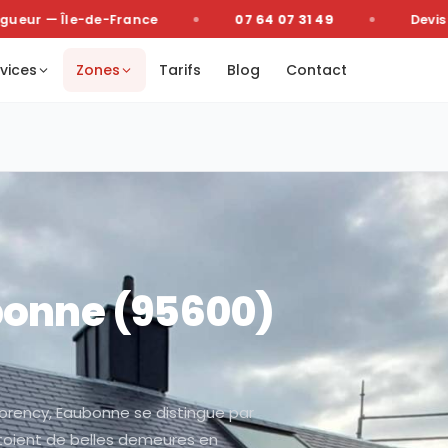
eur — Île-de-France
07 64 07 31 49
Devis gra
vices
Zones
Tarifs
Blog
Contact
bonne
(
95600
)
orency, Eaubonne se distingue par
ôtoient de belles demeures en