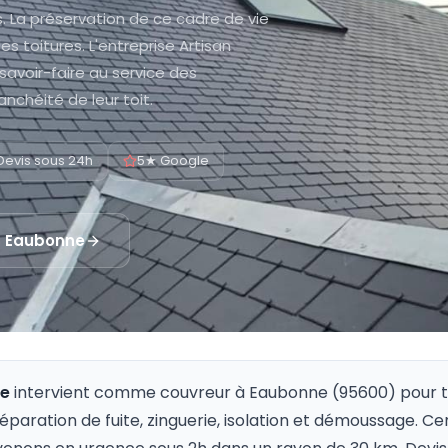
. La préservation de ce cadre de vie
s toitures. L'entreprise Artisan
avoir-faire au service des
anchéité de leur toit.
Devis sous 24h
5★ Google
à
Eaubonne
re
intervient comme couvreur à
Eaubonne
(
95600
) pour 
 réparation de fuite, zinguerie, isolation et démoussage. Ce