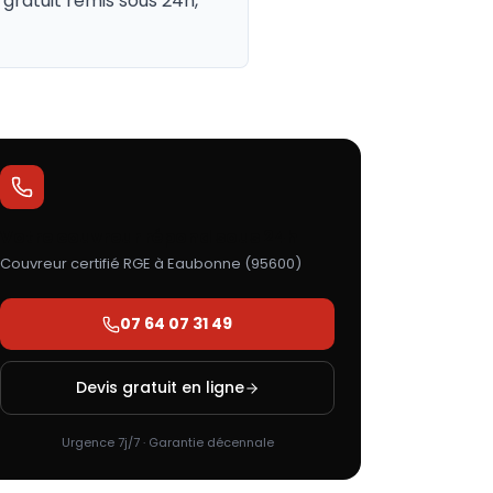
gratuit remis sous 24h,
Votre couvreur répond sous 24h
Couvreur certifié RGE à
Eaubonne
(
95600
)
07 64 07 31 49
Devis gratuit en ligne
Urgence 7j/7 · Garantie décennale