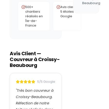
Beaubourg
500+
Avis clients
chantiers
5 étoiles
réalisés en
Google
Île-de-
France
Avis Client —
Couvreur à
Croissy-
Beaubourg
5/5 Google
"
Très bon couvreur à
Croissy-Beaubourg.
Réfection de notre