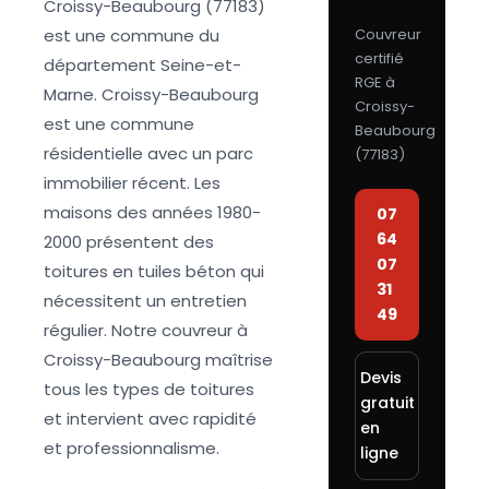
Croissy-Beaubourg (77183)
24h
est une commune du
Couvreur
certifié
département Seine-et-
RGE à
Marne. Croissy-Beaubourg
Croissy-
est une commune
Beaubourg
résidentielle avec un parc
(
77183
)
immobilier récent. Les
maisons des années 1980-
07
64
2000 présentent des
07
toitures en tuiles béton qui
31
nécessitent un entretien
49
régulier. Notre couvreur à
Croissy-Beaubourg maîtrise
Devis
tous les types de toitures
gratuit
et intervient avec rapidité
en
et professionnalisme.
ligne