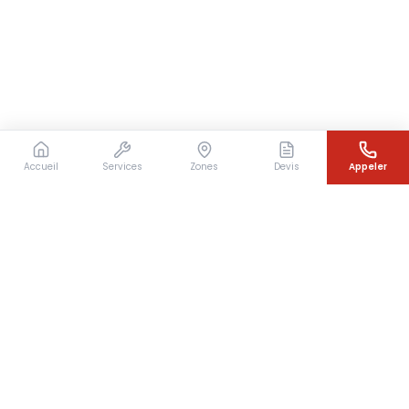
Accueil
Services
Zones
Devis
Appeler
Besoin d'un couvreur en urgence ?
Intervention rapide en Île-de-France — 7j/7 — Devis
gratuit sous 24h