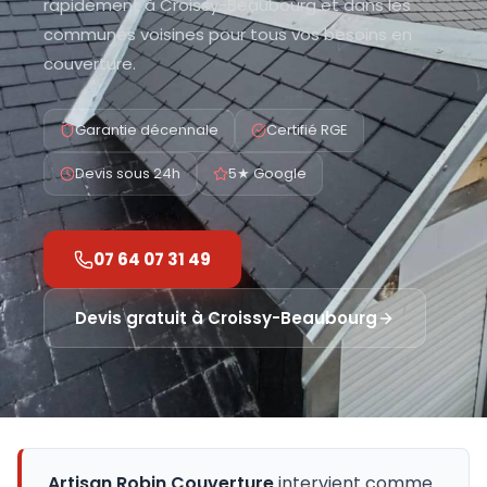
rapidement à Croissy-Beaubourg et dans les
communes voisines pour tous vos besoins en
couverture.
Garantie décennale
Certifié RGE
Devis sous 24h
5★ Google
07 64 07 31 49
Devis gratuit à
Croissy-Beaubourg
Artisan Robin Couverture
intervient comme