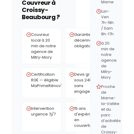
Couvreur à
Marne
Croissy-
Lun-
Beaubourg
?
Ven
7h-19h
/ Sam
8h-17h
Couvreur
Garantie
local à 20
décennale
à 20
min de notre
obligatoire
min de
agence de
notre
Mitry-Mory
agence
de
Mitry-
Certification
Devis gratuit
Mory
RGE — éligible
sous 24h,
MaPrimeRénov'
sans
Proche
engagement
de
Marne-
la-Vallée
Intervention
15 ans
et du
urgence 7j/7
d'expérience
parc
en
d'activités
couverture
de
Croissy-