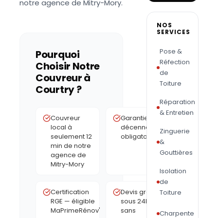
notre agence de Mitry-Mory.
NOS
SERVICES
Pose &
Pourquoi
Réfection
Choisir Notre
de
Couvreur à
Toiture
Courtry
?
Réparation
& Entretien
Couvreur
Garantie
local à
décennale
Zinguerie
seulement 12
obligatoire
&
min de notre
Gouttières
agence de
Mitry-Mory
Isolation
de
Certification
Devis gratuit
Toiture
RGE — éligible
sous 24h,
MaPrimeRénov'
sans
Charpente