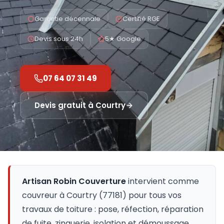
Garantie décennale
Certifié RGE
Devis sous 24h
5★ Google
07 64 07 31 49
Devis gratuit à
Courtry
Artisan Robin Couverture
intervient comme
couvreur à
Courtry
(
77181
) pour tous vos
travaux de toiture : pose, réfection, réparation
de fuite, zinguerie, isolation et démoussage.