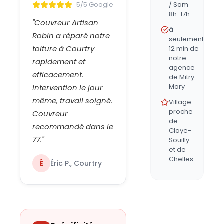
5/5 Google
/ Sam
8h-17h
"
Couvreur Artisan
à
Robin a réparé notre
seulement
toiture à Courtry
12 min de
notre
rapidement et
agence
efficacement.
de Mitry-
Mory
Intervention le jour
même, travail soigné.
Village
proche
Couvreur
de
recommandé dans le
Claye-
77.
"
Souilly
et de
Chelles
É
Éric P., Courtry