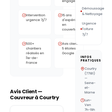
engagement
Démoussage
& Nettoyage
Intervention
15 ans
urgence 7j/7
d'expérience
Urgence
en
Toiture
couverture
7j/7
500+
Avis clients
chantiers
5 étoiles
réalisés en
Google
INFOS
Île-de-
PRATIQUES
France
Courtry
(77181)
—
Seine-
et-
Avis Client —
Marne
Couvreur à
Courtry
Lun-
Ven
7h-19h