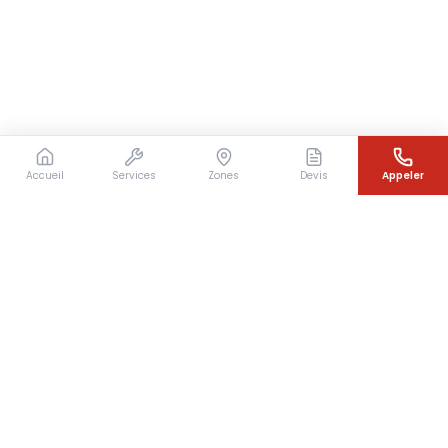
Accueil
Services
Zones
Devis
Appeler
Besoin d'un couvreur en urgence ?
Intervention rapide en Île-de-France — 7j/7 — Devis
gratuit sous 24h