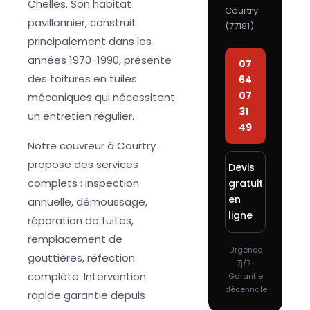
Chelles. Son habitat
Courtry
pavillonnier, construit
(
77181
)
principalement dans les
années 1970-1990, présente
07
des toitures en tuiles
64
07
mécaniques qui nécessitent
31
un entretien régulier.
49
Notre couvreur à Courtry
propose des services
Devis
complets : inspection
gratuit
en
annuelle, démoussage,
ligne
réparation de fuites,
remplacement de
Urgence
gouttières, réfection
7j/7 ·
complète. Intervention
Garantie
décennale
rapide garantie depuis