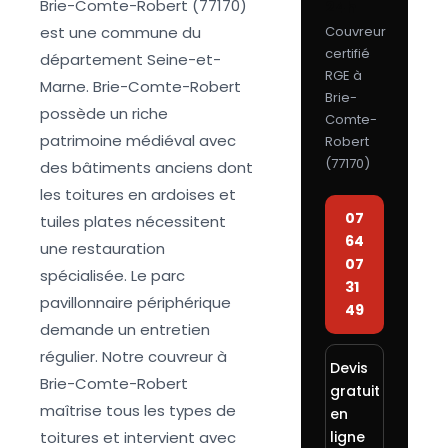
Brie-Comte-Robert (77170)
24h
est une commune du
Couvreur
certifié
département Seine-et-
RGE à
Marne. Brie-Comte-Robert
Brie-
possède un riche
Comte-
patrimoine médiéval avec
Robert
(
77170
)
des bâtiments anciens dont
les toitures en ardoises et
07
tuiles plates nécessitent
64
une restauration
07
spécialisée. Le parc
31
pavillonnaire périphérique
49
demande un entretien
régulier. Notre couvreur à
Devis
Brie-Comte-Robert
gratuit
maîtrise tous les types de
en
toitures et intervient avec
ligne