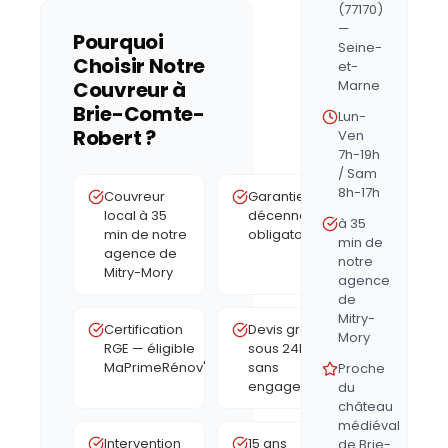
(77170)
—
Pourquoi
Seine-
Choisir Notre
et-
Couvreur à
Marne
Brie-Comte-
Lun-
Robert
?
Ven
7h-19h
/ Sam
8h-17h
Couvreur
Garantie
local à 35
décennale
à 35
min de notre
obligatoire
min de
agence de
notre
Mitry-Mory
agence
de
Mitry-
Certification
Devis gratuit
Mory
RGE — éligible
sous 24h,
MaPrimeRénov'
sans
Proche
engagement
du
château
médiéval
Intervention
15 ans
de Brie-