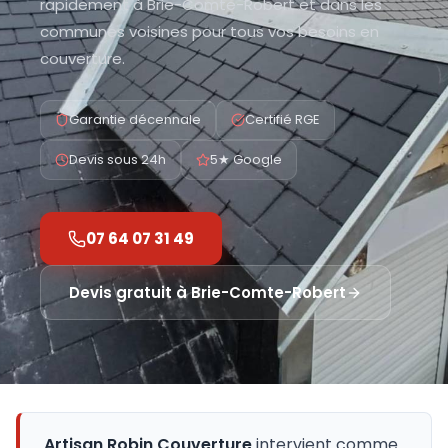
rapidement à Brie-Comte-Robert et dans les
communes voisines pour tous vos besoins en
couverture.
Garantie décennale
Certifié RGE
Devis sous 24h
5★ Google
07 64 07 31 49
Devis gratuit à
Brie-Comte-Robert
Artisan Robin Couverture
intervient comme