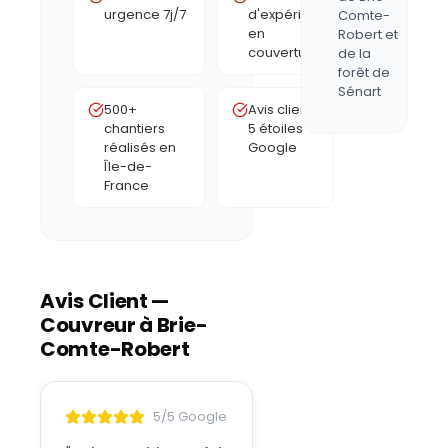
urgence 7j/7
d'expérience
Comte-
en
Robert et
couverture
de la
forêt de
Sénart
500+
Avis clients
chantiers
5 étoiles
réalisés en
Google
Île-de-
France
Avis Client —
Couvreur à
Brie-
Comte-Robert
5/5 Google