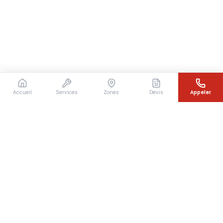
Accueil
Services
Zones
Devis
Appeler
Besoin d'un couvreur en urgence ?
Intervention rapide en Île-de-France — 7j/7 — Devis
gratuit sous 24h