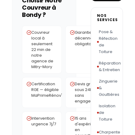
Choisir Notre
Couvreur à
Bondy
?
NOS
SERVICES
Pose &
Couvreur
Garantie
local à
décennale
Réfection
seulement
obligatoire
de
22 min de
Toiture
notre
agence de
Réparation
Mitry-Mory
& Entretien
Zinguerie
Certification
Devis gratuit
&
RGE — éligible
sous 24h,
Gouttières
MaPrimeRénov'
sans
engagement
Isolation
de
Intervention
15 ans
Toiture
urgence 7j/7
d'expérience
en
Charpente