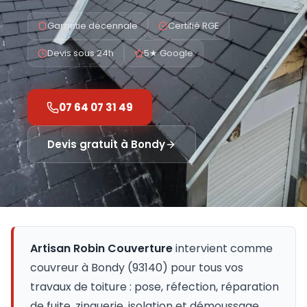
Garantie décennale
Certifié RGE
Devis sous 24h
5★ Google
07 64 07 31 49
Devis gratuit à
Bondy
Artisan Robin Couverture
intervient comme
couvreur à
Bondy
(
93140
) pour tous vos
travaux de toiture : pose, réfection, réparation
de fuite, zinguerie, isolation et démoussage.