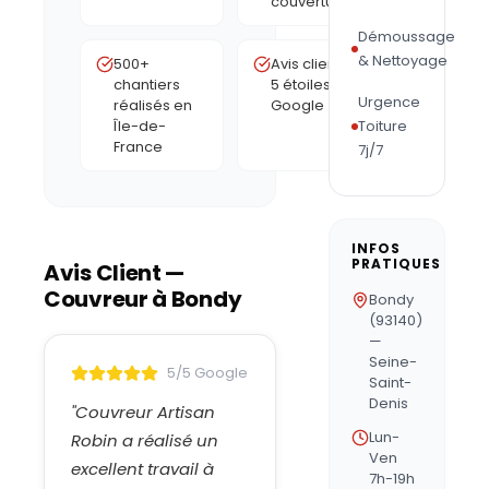
couverture
Démoussage
& Nettoyage
500+
Avis clients
chantiers
5 étoiles
Urgence
réalisés en
Google
Île-de-
Toiture
France
7j/7
INFOS
PRATIQUES
Avis Client —
Couvreur à
Bondy
Bondy
(93140)
—
Seine-
5/5 Google
Saint-
Denis
"
Couvreur Artisan
Lun-
Robin a réalisé un
Ven
excellent travail à
7h-19h