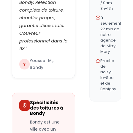
Bondy. Réfection
/ Sam
8h-17h
complète de toiture,
chantier propre,
à
seulement
garantie décennale.
22 min de
Couvreur
notre
agence
professionnel dans le
de Mitry-
93.
"
Mory
Youssef M.,
Proche
Y
de
Bondy
Noisy-
le-Sec
et de
Bobigny
Spécificités
des toitures à
Bondy
Bondy est une
ville avec un