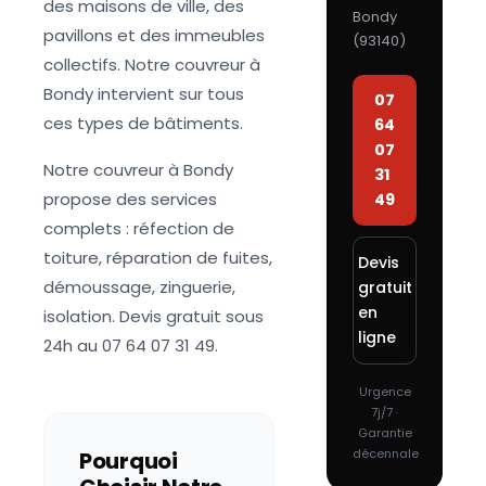
des maisons de ville, des
Bondy
pavillons et des immeubles
(
93140
)
collectifs. Notre couvreur à
Bondy intervient sur tous
07
ces types de bâtiments.
64
07
Notre couvreur à Bondy
31
propose des services
49
complets : réfection de
toiture, réparation de fuites,
Devis
démoussage, zinguerie,
gratuit
en
isolation. Devis gratuit sous
ligne
24h au 07 64 07 31 49.
Urgence
7j/7 ·
Garantie
décennale
Pourquoi