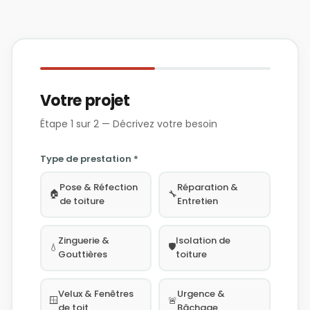
Votre projet
Étape 1 sur 2 — Décrivez votre besoin
Type de prestation *
Pose & Réfection
Réparation &
🏠
🔧
de toiture
Entretien
Zinguerie &
Isolation de
🛡️
💧
Gouttières
toiture
Velux & Fenêtres
Urgence &
🪟
🚨
de toit
Bâchage