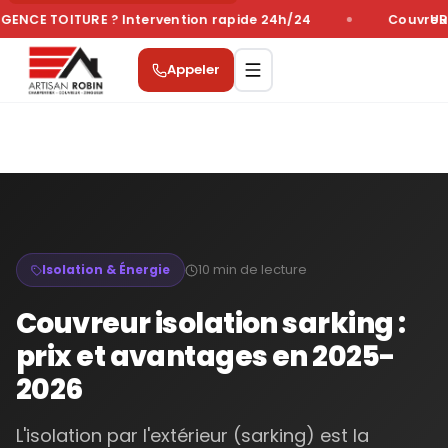
ENCE TOITURE ? Intervention rapide 24h/24
Couvreur 
URG
Appeler
10 min
de lecture
Isolation & Énergie
Couvreur isolation sarking :
prix et avantages en 2025-
2026
L'isolation par l'extérieur (sarking) est la