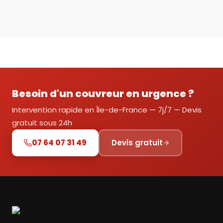
Besoin d'un couvreur en urgence ?
Intervention rapide en Île-de-France — 7j/7 — Devis
gratuit sous 24h
07 64 07 31 49
Devis gratuit