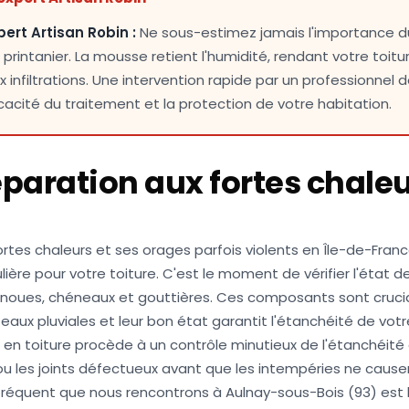
pert Artisan Robin :
Ne sous-estimez jamais l'importance d
intanier. La mousse retient l'humidité, rendant votre toitu
 infiltrations. Une intervention rapide par un professionnel d
ficacité du traitement et la protection de votre habitation.
réparation aux fortes chaleu
ortes chaleurs et ses orages parfois violents en Île-de-Fran
lière pour votre toiture. C'est le moment de vérifier l'état
ns, noues, chéneaux et gouttières. Ces composants sont cruci
eaux pluviales et leur bon état garantit l'étanchéité de votre
 en toiture procède à un contrôle minutieux de l'étanchéité 
 ou les joints défectueux avant que les intempéries ne caus
fréquent que nous rencontrons à Aulnay-sous-Bois (93) est