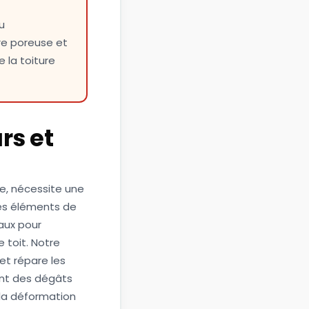
u
re poreuse et
e la toiture
rs et
ce, nécessite une
 des éléments de
aux pour
 toit. Notre
et répare les
ent des dégâts
 la déformation