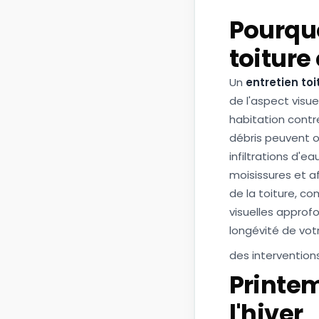
Pourquo
toiture 
Un
entretien toi
de l'aspect visu
habitation contre
débris peuvent ob
infiltrations d'e
moisissures et af
de la toiture, c
visuelles approfo
longévité de votr
des intervention
Printem
l'hiver