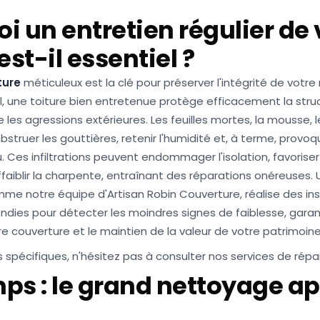
i un entretien régulier de 
est-il essentiel ?
ture
méticuleux est la clé pour préserver l'intégrité de votr
el, une toiture bien entretenue protège efficacement la stru
 les agressions extérieures. Les feuilles mortes, la mousse, le
struer les gouttières, retenir l'humidité et, à terme, provoq
au. Ces infiltrations peuvent endommager l'isolation, favoriser
faiblir la charpente, entraînant des réparations onéreuses. 
omme notre équipe d'Artisan Robin Couverture, réalise des in
ndies pour détecter les moindres signes de faiblesse, garant
e couverture et le maintien de la valeur de votre patrimoine
s spécifiques, n'hésitez pas à consulter nos services de
répa
ps : le grand nettoyage a