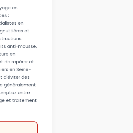
toyage en
ces :
alistes en
outtières et
tructions.
uits anti-mousse,
ture en
t de repérer et
iers en Seine-
 d'éviter des
tue généralement
comptez entre
ge et traitement