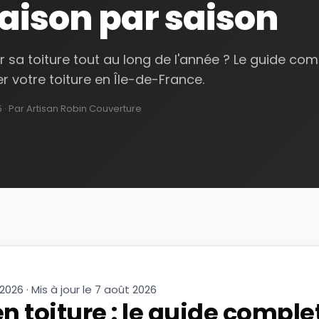
aison par saison
sa toiture tout au long de l'année ? Le guide com
r votre toiture en Île-de-France.
5
· Par Artisan Robin Couverture
2026 · Mis à jour le
7 août 2026
en toiture : le guide comple