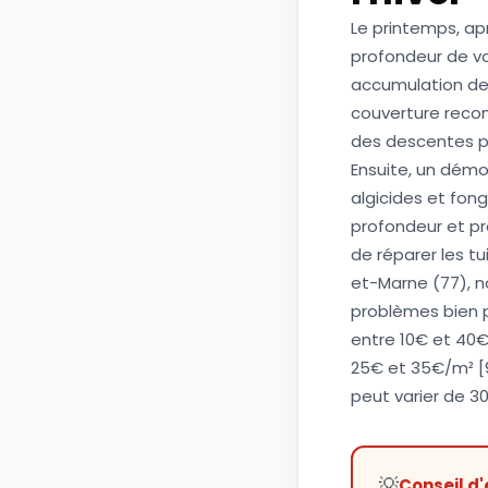
Le printemps, apr
profondeur de votr
accumulation de 
couverture reco
des descentes pl
Ensuite, un démo
algicides et fon
profondeur et pr
de réparer les t
et-Marne (77), 
problèmes bien p
entre 10€ et 40€
25€ et 35€/m² [
peut varier de 3
💡
Conseil d'