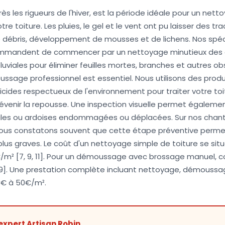
ès les rigueurs de l'hiver, est la période idéale pour un net
e toiture. Les pluies, le gel et le vent ont pu laisser des tra
débris, développement de mousses et de lichens. Nos spéci
mmandent de commencer par un nettoyage minutieux des g
uviales pour éliminer feuilles mortes, branches et autres obs
ussage professionnel est essentiel. Nous utilisons des prod
gicides respectueux de l'environnement pour traiter votre toi
évenir la repousse. Une inspection visuelle permet égalemen
uiles ou ardoises endommagées ou déplacées. Sur nos chant
nous constatons souvent que cette étape préventive permet
lus graves. Le coût d'un nettoyage simple de toiture se si
/m² [7, 9, 11]. Pour un démoussage avec brossage manuel, 
9]. Une prestation complète incluant nettoyage, démoussa
0€ à 50€/m².
expert Artisan Robin