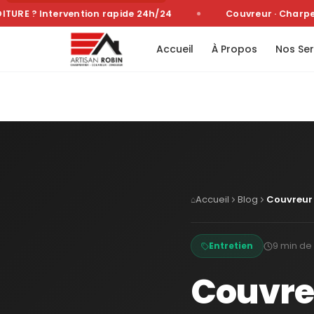
E ? Intervention rapide 24h/24
Couvreur · Charpenti
Accueil
À Propos
Nos Ser
Accueil
Blog
Couvreur e
⌂
9 min
de 
Entretien
Couvreu