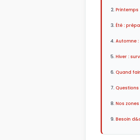
Printemps 
Été : prép
Automne : 
Hiver : su
Quand fair
Questions
Nos zones 
Besoin d&a