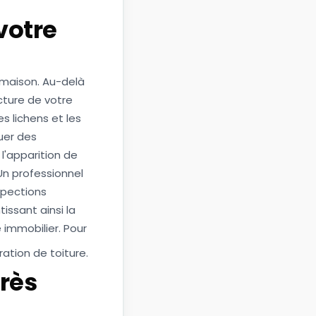
votre
e maison. Au-delà
cture de votre
s lichens et les
uer des
 l'apparition de
Un professionnel
spections
issant ainsi la
 immobilier. Pour
ration de toiture
.
près