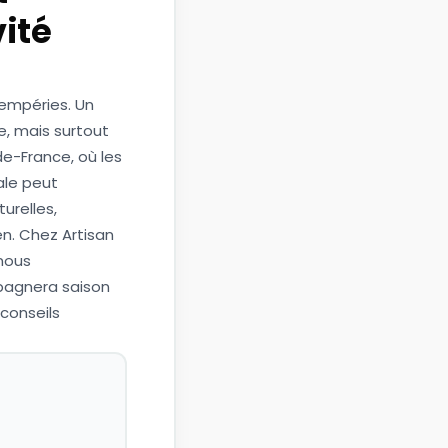
ité
tempéries. Un
, mais surtout
de-France, où les
ale peut
urelles,
en. Chez Artisan
 nous
pagnera saison
 conseils