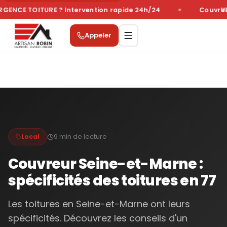
GENCE TOITURE ? Intervention rapide 24h/24
Couvreur
UR
Appeler
9 min
de lecture
Local
Couvreur Seine-et-Marne :
spécificités des toitures en 77
Les toitures en Seine-et-Marne ont leurs
spécificités. Découvrez les conseils d'un