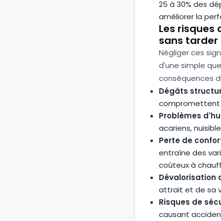
25 à 30% des dép
améliorer la per
Les risques 
sans tarder 
Négliger ces sig
d'une simple que
conséquences dire
Dégâts structur
compromettent la
Problèmes d'hum
acariens, nuisibl
Perte de confo
entraîne des var
coûteux à chauf
Dévalorisation 
attrait et de sa 
Risques de sécur
causant accident