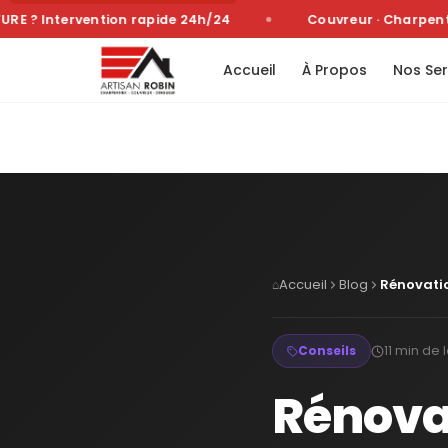
 ? Intervention rapide 24h/24
Couvreur · Charpentier
Accueil
À Propos
Nos Ser
Accueil
Blog
Rénovatio
⌂
11 min
de l
Conseils
Rénovat