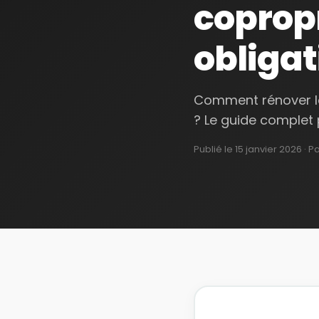
copropr
obligat
Comment rénover la 
? Le guide complet 
Publié le
15 janvier 2026
· P