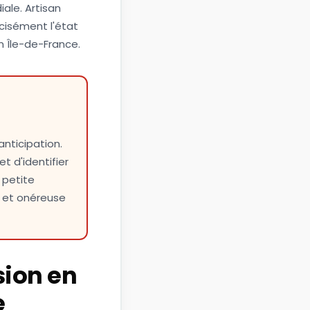
iale. Artisan
cisément l'état
n Île-de-France.
anticipation.
t d'identifier
 petite
e et onéreuse
sion en
e