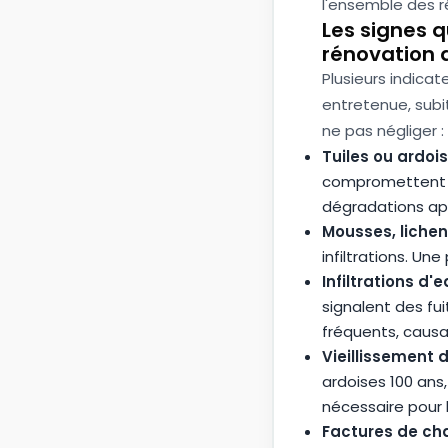
l'ensemble des r
Les signes q
rénovation d
Plusieurs indicat
entretenue, subi
ne pas négliger :
Tuiles ou ardoi
compromettent l
dégradations apr
Mousses, liche
infiltrations. Un
Infiltrations d'
signalent des fu
fréquents, causa
Vieillissement 
ardoises 100 ans,
nécessaire pour le
Factures de cha