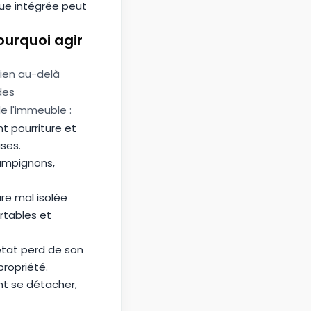
que intégrée peut
ourquoi agir
bien au-delà
des
e l'immeuble :
nt pourriture et
ses.
hampignons,
re mal isolée
rtables et
tat perd de son
propriété.
nt se détacher,