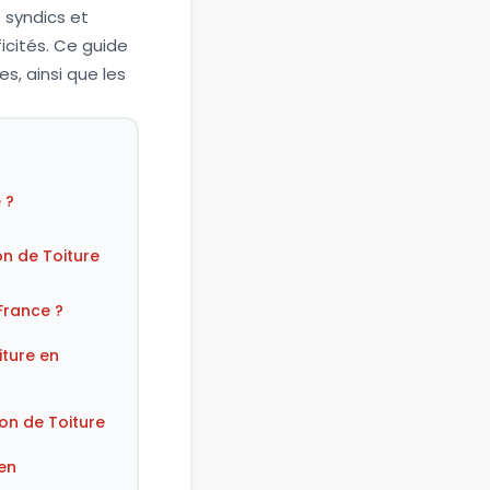
 syndics et
ficités. Ce guide
s, ainsi que les
 ?
n de Toiture
France ?
iture en
on de Toiture
en