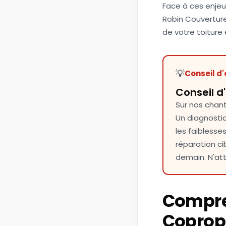
Face à ces enjeux
Robin Couverture
de votre toiture
💡
Conseil d'
Conseil d
Sur nos chant
Un diagnostic
les faiblesse
réparation c
demain. N'att
Compren
Copropr