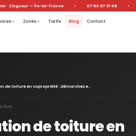
 · Zingueur — Île-de-France
07 64 07 31 49
vices
Zones
Tarifs
Blog
Contact
n de toiture en copropriété : démarches e...
ecture
ion de toiture en