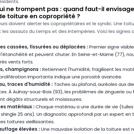
ésidents.
ui ne trompent pas : quand faut-il envisag
e toiture en copropriété ?
eurs doivent alerter les copropriétaires et le syndic. Une toi
t les assauts du temps et des intempéries. Voici les signes
ses cassées, fissurées ou déplacées :
Premier signe visible,
'étanchéité et peuvent chuter. En Seine-et-Marne (77), no
ès vents forts.
ns, champignons :
Retiennent l'humidité, fragilisent les mat
e prolifération importante indique une porosité avancée.
eau, traces d'humidité :
Taches au plafond, auréoles aux de
ites. À Aulnay-sous-Bois (93), les problèmes de zinguerie ou
nt dégâts structurels et moisissures.
des matériaux :
Chaque matériau a une durée de vie (tuiles
 shingle 25 ans). Un diagnostic approfondi par un expert en t
s toitures vieillissantes.
uffage élevées :
Une mauvaise isolation de la toiture est 