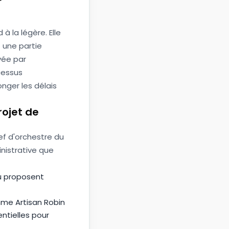
à la légère. Elle
t une partie
vée par
cessus
nger les délais
rojet de
ef d'orchestre du
inistrative que
u proposent
omme Artisan Robin
ntielles pour