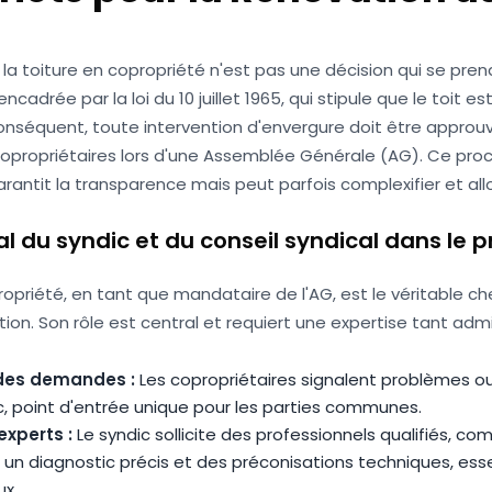
la toiture en copropriété n'est pas une décision qui se prend 
cadrée par la loi du 10 juillet 1965, qui stipule que le toit es
nséquent, toute intervention d'envergure doit être approu
opropriétaires lors d'une Assemblée Générale (AG). Ce pro
antit la transparence mais peut parfois complexifier et allo
ial du syndic et du conseil syndical dans le p
opriété, en tant que mandataire de l'AG, est le véritable ch
ion. Son rôle est central et requiert une expertise tant adm
 des demandes :
Les copropriétaires signalent problèmes o
c, point d'entrée unique pour les parties communes.
experts :
Le syndic sollicite des professionnels qualifiés, c
 un diagnostic précis et des préconisations techniques, esse
ux.