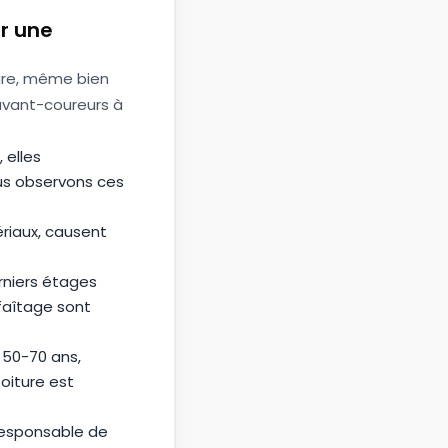
er une
ture, même bien
 avant-coureurs à
 elles
us observons ces
ériaux, causent
rniers étages
 faîtage sont
 50-70 ans,
oiture est
responsable de