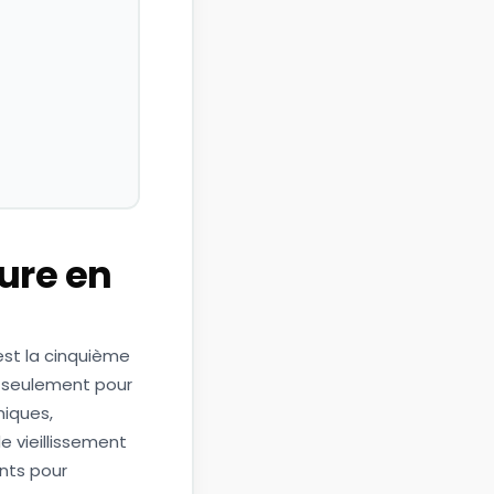
ure en
 est la cinquième
n seulement pour
miques,
e vieillissement
nts pour