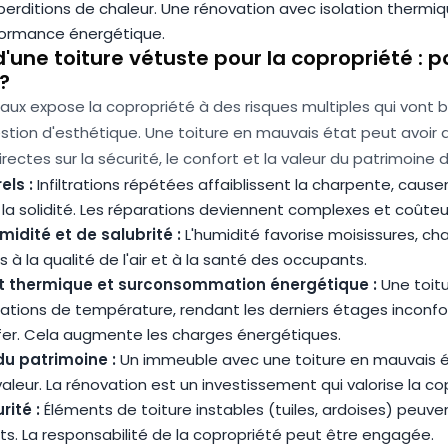
erditions de chaleur. Une rénovation avec isolation thermi
formance énergétique.
d'une toiture vétuste pour la copropriété : p
?
naux expose la copropriété à des risques multiples qui vont 
stion d'esthétique. Une toiture en mauvais état peut avoir 
ctes sur la sécurité, le confort et la valeur du patrimoine d
els :
Infiltrations répétées affaiblissent la charpente, cause
 solidité. Les réparations deviennent complexes et coûteu
idité et de salubrité :
L'humidité favorise moisissures, c
es à la qualité de l'air et à la santé des occupants.
rt thermique et surconsommation énergétique :
Une toitu
iations de température, rendant les derniers étages inconfo
fer. Cela augmente les charges énergétiques.
du patrimoine :
Un immeuble avec une toiture en mauvais é
valeur. La rénovation est un investissement qui valorise la co
ité :
Éléments de toiture instables (tuiles, ardoises) peuve
s. La responsabilité de la copropriété peut être engagée.