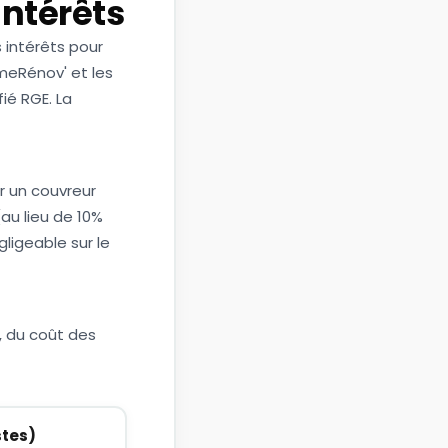
intérêts
 intérêts pour
meRénov' et les
fié RGE. La
ar un couvreur
au lieu de 10%
ligeable sur le
, du coût des
stes)