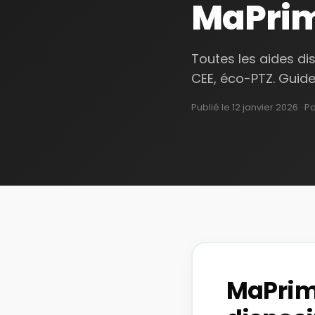
MaPrim
Toutes les aides di
CEE, éco-PTZ. Guid
Publié le
12 janvier 2026
· P
MaPrime