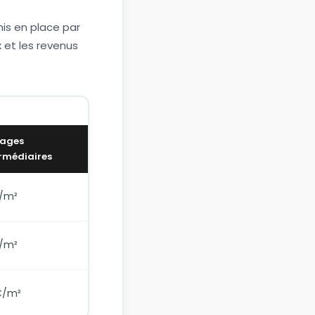
mis en place par
x et les revenus
ages
rmédiaires
€/m²
€/m²
€/m²