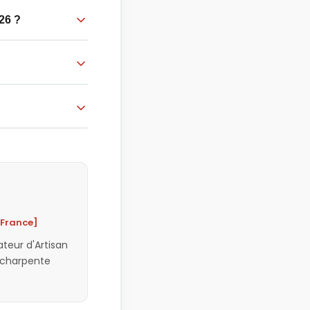
26 ?
-France]
teur d'Artisan
t charpente