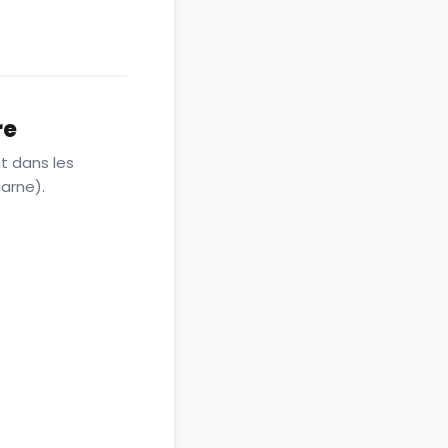
re
t dans les
arne).