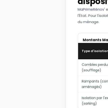
disposi
MaPrimeRénov' est
l'État. Pour l'is
du ménage.
Montants MaP
Type d'isolatio
Combles perdu
(soufflage)
Rampants (co
aménagés)
Isolation par l'e
(sarking)