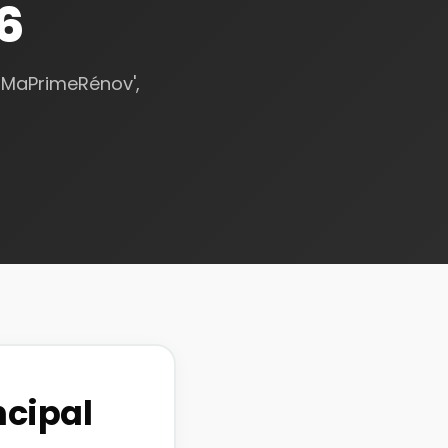
6
: MaPrimeRénov',
ncipal