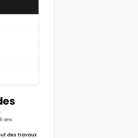
des
:
15 ans
but des travaux