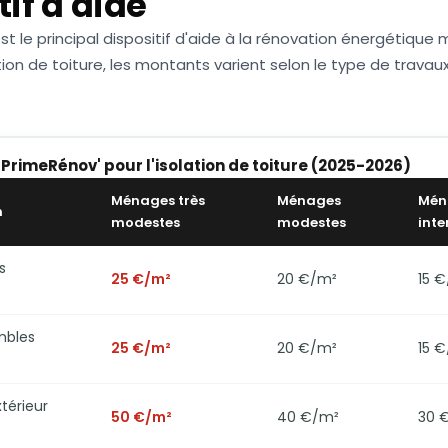
tif d'aide
 le principal dispositif d'aide à la rénovation énergétique 
olation de toiture, les montants varient selon le type de travau
rimeRénov' pour l'isolation de toiture (2025-2026)
Ménages très
Ménages
Mén
n
modestes
modestes
inte
s
25 €/m²
20 €/m²
15 
mbles
25 €/m²
20 €/m²
15 
xtérieur
50 €/m²
40 €/m²
30 