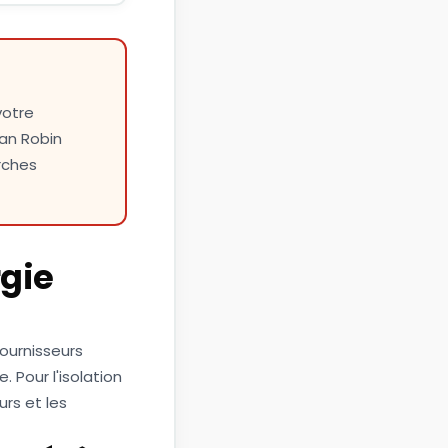
votre
san Robin
rches
rgie
fournisseurs
. Pour l'isolation
urs et les