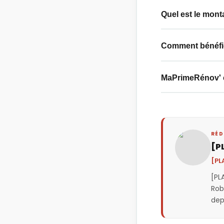
Quel est le mont
Comment bénéfici
MaPrimeRénov' es
RÉD
[P
[PL
[PL
Rob
dep